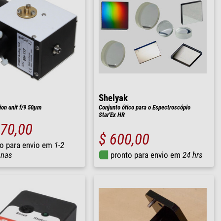
Shelyak
ion unit f/9 50µm
Conjunto ótico para o Espectroscópio
Star'Ex HR
870,00
$ 600,00
o para envio em
1-2
nas
pronto para envio em
24 hrs