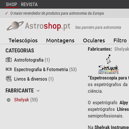
SHOP
REVISTA
✓
O maior revendedor de produtos para astronomia da Europa
Seu parceiro para astronomia
Telescópios
Montagens
Oculares
Filtro
Fabricantes:
Shelya
CATEGORIAS
Astrofotografia
(1)
Espectrografia & Fotometria
(53)
“Espetroscopia para 
Livros & diversos
(1)
os espetrógrafos da
FABRICANTE
ciência.
Shelyak
(55)
O espetrógrafo
Alpy
espetrógrafos
Lhires
semiprofissionais.
Na
Shelyak Instrume