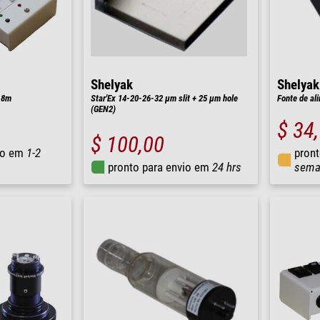
Shelyak
Shelyak
,8m
Star'Ex 14-20-26-32 µm slit + 25 µm hole
Fonte de al
(GEN2)
$ 34
$ 100,00
io em
1-2
pront
pronto para envio em
24 hrs
sema