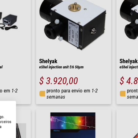
Shelyak
Shelyak
el
eShel injection unit f/6 50µm
eShel inject
$ 3.920,00
$ 4.
io em
1-2
pronto para envio em
1-2
pront
semanas
sema
go.
arceiros
a