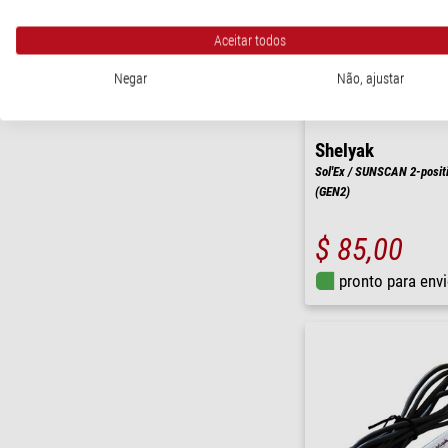
Aceitar todos
Negar
Não, ajustar
Shelyak
Sol'Ex / SUNSCAN 2-positio
(GEN2)
$ 85,00
pronto para env