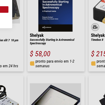
Shelyak
Shelyak
Successfully Starting in Astronomical
Timebox II
n slit 7  10 µm
Spectroscopy
$ 58,00
$ 21
pronto para envio em
1-2
pront
io em
24 hrs
semanas
sema