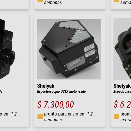
semanas
sema
Shelyak
Shelyak
le
Espectroscópio UVEX motorizado
Espectrosc
$ 7.300,00
$ 6.
io em
1-2
pronto para envio em
1-2
pront
semanas
sema