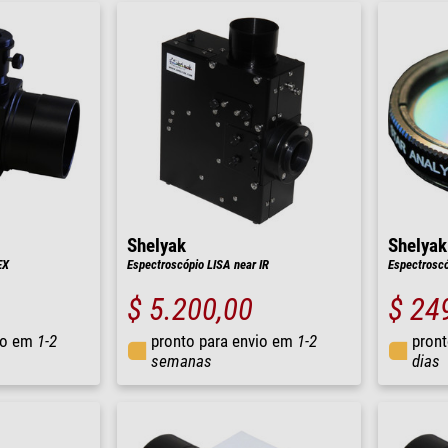
Shelyak
Shelyak
EX
Espectroscópio LISA near IR
Espectroscó
$ 5.200,00
$ 24
io em
1-2
pronto para envio em
1-2
pront
semanas
dias