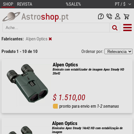
SHOP
REVISTA
%SALE%
PT / $
Fabricantes:
Alpen Optics
Produto 1 - 10 de 10
Ordenar por:
Alpen Optics
Binóculo com estabilizador de imagem Apex Steady HD
20x42
$ 1.510,00
pronto para envio em
1-2 semanas
Alpen Optics
Binóculos Apex Steady 14x42 HD com estabilização de
imagem