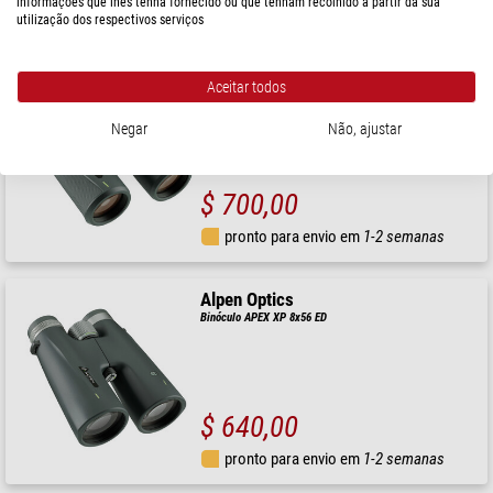
informações que lhes tenha fornecido ou que tenham recolhido a partir da sua
pronto para envio em
1-2 semanas
utilização dos respectivos serviços
Alpen Optics
Aceitar todos
Binóculos Teton 10x42 ED
Negar
Não, ajustar
$ 700,00
pronto para envio em
1-2 semanas
Alpen Optics
Binóculo APEX XP 8x56 ED
$ 640,00
pronto para envio em
1-2 semanas