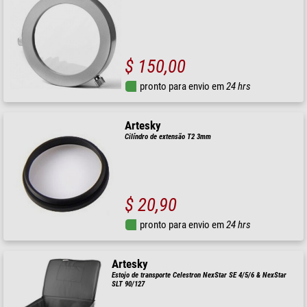
$ 150,00
pronto para envio em
24 hrs
Artesky
Cilíndro de extensão T2 3mm
$ 20,90
pronto para envio em
24 hrs
Artesky
Estojo de transporte Celestron NexStar SE 4/5/6 & NexStar
SLT 90/127