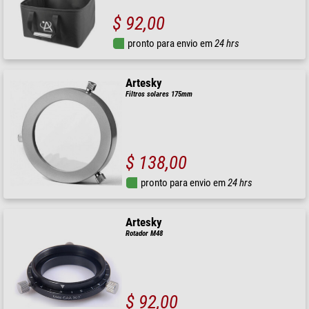
$ 92,00
pronto para envio em
24 hrs
Artesky
Filtros solares 175mm
$ 138,00
pronto para envio em
24 hrs
Artesky
Rotador M48
$ 92,00