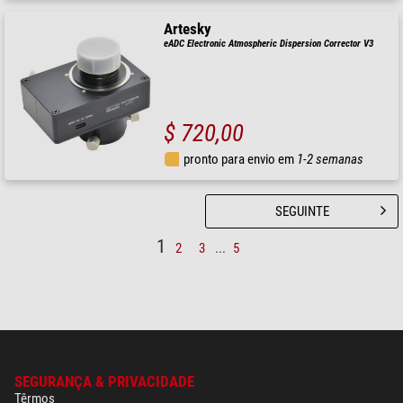
Artesky
eADC Electronic Atmospheric Dispersion Corrector V3
$ 720,00
pronto para envio em
1-2 semanas
SEGUINTE
1
2
3
...
5
SEGURANÇA & PRIVACIDADE
Têrmos