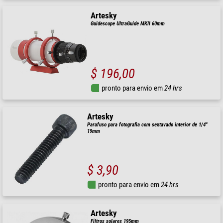
Artesky
Guidescope UltraGuide MKII 60mm
$ 196,00
pronto para envio em
24 hrs
Artesky
Parafuso para fotografia com sextavado interior de 1/4"
19mm
$ 3,90
pronto para envio em
24 hrs
Artesky
Filtros solares 195mm