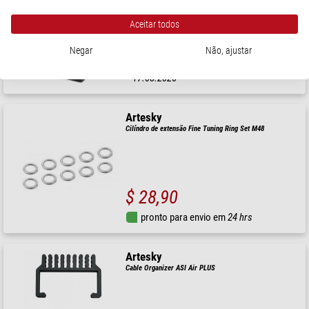
Aceitar todos
$ 103,00
Negar
Não, ajustar
O produto é disponível a partir de
17.08.2026
Artesky
Cilíndro de extensão Fine Tuning Ring Set M48
$ 28,90
pronto para envio em
24 hrs
Artesky
Cable Organizer ASI Air PLUS