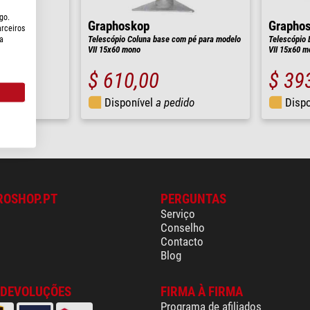
go.
Graphoskop
Grapho
arceiros
II
Telescópio Coluna base com pé para modelo
Telescópio 
a
VII 15x60 mono
VII 15x60 m
$ 610,00
$ 39
ido
Disponível
a pedido
Disp
ROSHOP.PT
PERGUNTAS
Serviço
Conselho
Contacto
Blog
 DEVOLUÇÕES
FIRMA À FIRMA
Programa de afiliados