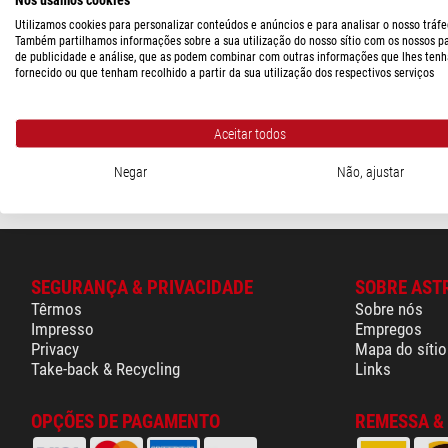
Utilizamos cookies para personalizar conteúdos e anúncios e para analisar o nosso tráfe
Graphoskop
Também partilhamos informações sobre a sua utilização do nosso sítio com os nossos p
Telescópio 15x60 Modelo V
de publicidade e análise, que as podem combinar com outras informações que lhes tenh
fornecido ou que tenham recolhido a partir da sua utilização dos respectivos serviços
$ 4.360,00
Aceitar todos
Disponível
a ped
Negar
Não, ajustar
SEGURANÇA & PRIVACIDADE
SOBRE AST
Têrmos
Sobre nós
Impresso
Empregos
Privacy
Mapa do sítio
Take-back & Recycling
Links
OPÇÕES DE PAGAMENTO
REMESSA &