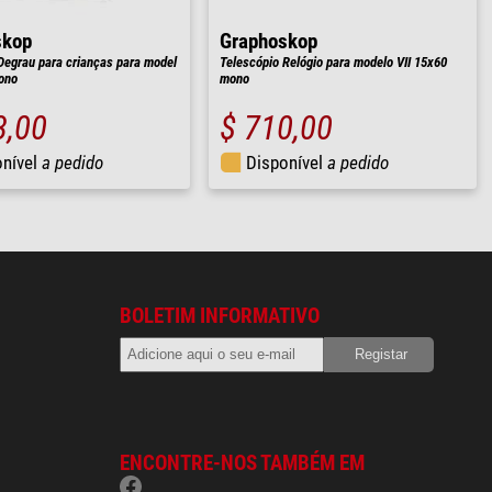
skop
Graphoskop
Degrau para crianças para model
Telescópio Relógio para modelo VII 15x60
ono
mono
3,00
$ 710,00
onível
a pedido
Disponível
a pedido
BOLETIM INFORMATIVO
ENCONTRE-NOS TAMBÉM EM