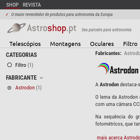
SHOP
REVISTA
✓
O maior revendedor de produtos para astronomia da Europa
Seu parceiro para astronomia
Telescópios
Montagens
Oculares
Filtro
Fabricantes:
Astrod
CATEGORIAS
Filtro
(1)
FABRICANTE
A
Astrodon
destaca-se
Astrodon
(1)
O lema da Astrodon
com uma câmara CCD
Na sequência do g
fotométricos, que t
mais acerca Astrodo