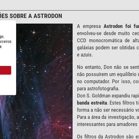
ÕES SOBRE A ASTRODON
A empresa
Astrodon foi f
envolveu-se desde muito c
go.
CCD monocromática de alta
arceiros
a
galáxias podem ser obtidas c
e azuis.
No entanto, Don não se senti
não possuírem um equilíbrio 
no computador. Por isso, c
para astrofotografia.
Don S. Goldman expandiu rapi
banda estreita
. Estes filtros
forma a não ser necessário vol
Para a área da investigação,
interessantes para amadores 
Os filtros da Astrodon são