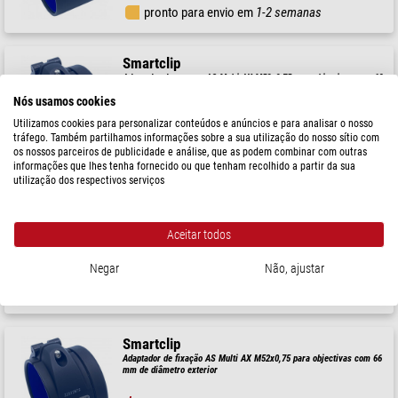
pronto para envio em
1-2 semanas
Smartclip
Adaptador de grampo AS Multi AX M52x0,75 para objectivas com 68
mm de diâmetro exterior
Nós usamos cookies
$ 204,00
Utilizamos cookies para personalizar conteúdos e anúncios e para analisar o nosso
tráfego. Também partilhamos informações sobre a sua utilização do nosso sítio com
pronto para envio em
1-2 semanas
os nossos parceiros de publicidade e análise, que as podem combinar com outras
informações que lhes tenha fornecido ou que tenham recolhido a partir da sua
utilização dos respectivos serviços
Smartclip
Adaptador de fixação AS Multi AX M52x0,75 para objectivas com 67
mm de diâmetro exterior
Aceitar todos
$ 204,00
Negar
Não, ajustar
pronto para envio em
1-2 semanas
Smartclip
Adaptador de fixação AS Multi AX M52x0,75 para objectivas com 66
mm de diâmetro exterior