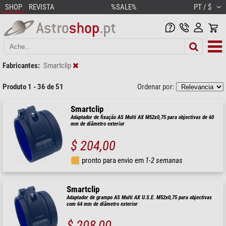
SHOP
REVISTA
%SALE%
PT / $
Fabricantes:
Smartclip
Produto 1 - 36 de 51
Ordenar por:
Smartclip
Adaptador de fixação AS Multi AX M52x0,75 para objectivas de 60
mm de diâmetro exterior
$ 204,00
pronto para envio em
1-2 semanas
Smartclip
Adaptador de grampo AS Multi AX U.S.E. M52x0,75 para objectivas
com 64 mm de diâmetro exterior
$ 208,00