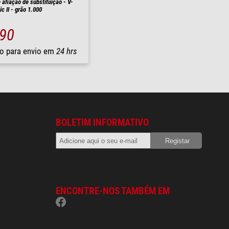
 afiação de substituição - V-
c II - grão 1.000
,90
o para envio em
24 hrs
BOLETIM INFORMATIVO
ENCONTRE-NOS TAMBÉM EM