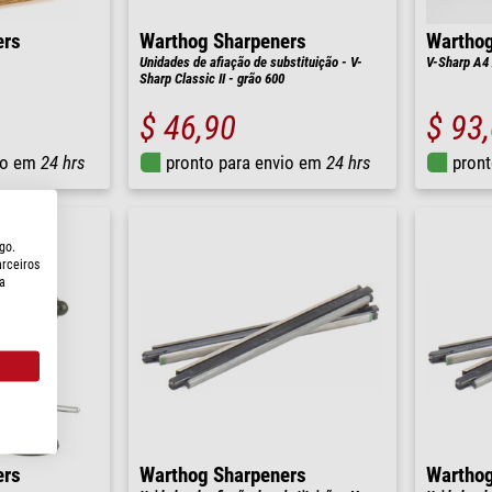
ers
Warthog Sharpeners
Warthog
Unidades de afiação de substituição - V-
V-Sharp A4 
Sharp Classic II - grão 600
$ 46,90
$ 93
io em
24 hrs
pronto para envio em
24 hrs
pront
go.
arceiros
a
ers
Warthog Sharpeners
Warthog