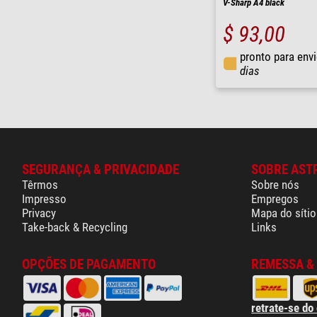
V-Sharp A4 black
$ 93,00
pronto para env
dias
SEGURANÇA & PRIVACIDADE
SOBRE AST
Têrmos
Sobre nós
Impresso
Empregos
Privacy
Mapa do sítio
Take-back & Recycling
Links
OPÇÕES DE PAGAMENTO
REMESSA &
retrate-se do