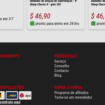
Unidades de afiação de substituição - V-
Unidades de
Sharp Classic II - grão 325
Sharp Classi
$ 46,90
$ 46
io em
3-7
pronto para envio em
24 hrs
pront
ROSHOP.PT
PERGUNTAS
Serviço
Conselho
Contacto
Blog
 DEVOLUÇÕES
FIRMA À FIRMA
Programa de afiliados
Torne-se um revendedor
 contrato aqui