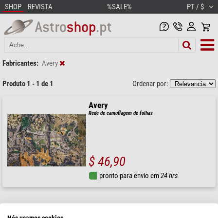
SHOP
REVISTA
%SALE%
PT / $
Fabricantes:
Avery
Produto 1 - 1 de 1
Ordenar por:
Avery
Rede de camuflagem de folhas
$ 46,90
pronto para envio em
24 hrs
Nós usamos cookies