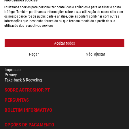
Utilizamos cookies para personalizar conteúdos e anúncios e para analisar o nosso
tráfego. Também partilhamos informações sobre a sua utilização do nosso sítio com
os nossos parceiros de publicidade e análise, que as podem combinar com outras
informações que lhes tenha fornecido ou que tenham recolhido a partir da sua
utilização dos respectivos serviços
Aceitar todos
Negar
Não, ajustar
SEGURANÇA & PRIVACIDADE
Têrmos
Impresso
Privacy
Take-back & Recycling
SOBRE ASTROSHOP.PT
PERGUNTAS
BOLETIM INFORMATIVO
OPÇÕES DE PAGAMENTO