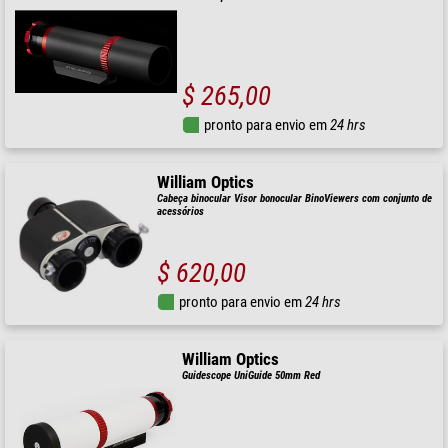
$ 265,00
pronto para envio em
24 hrs
William Optics
Cabeça binocular Visor bonocular BinoViewers com conjunto de
acessórios
$ 620,00
pronto para envio em
24 hrs
William Optics
Guidescope UniGuide 50mm Red