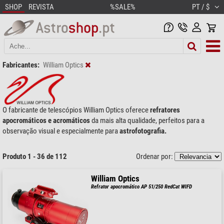
SHOP
REVISTA
%SALE%
PT / $
Fabricantes:
William Optics
O fabricante de telescópios William Optics oferece
refratores
apocromáticos e acromáticos
da mais alta qualidade, perfeitos para a
observação visual e especialmente para
astrofotografia.
Produto 1 - 36 de 112
Ordenar por:
William Optics
Refrator apocromático AP 51/250 RedCat WIFD