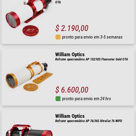
OTA
$ 2.190,00
pronto para envio em
3-5 semanas
William Optics
Refrator apocromático AP 132/925 Fluorostar Gold OTA
$ 6.600,00
pronto para envio em
24 hrs
William Optics
Refrator apocromático AP 76/365 UltraCat 76 WIFD