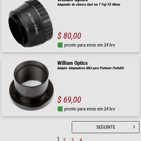
Adaptador de câmera Anel em T Fuji FX 48mm
$ 80,00
pronto para envio em
24 hrs
William Optics
Adapter Adaptadores M63 para Flattener Flat6AIII
$ 69,00
pronto para envio em
24 hrs
SEGUINTE
1
2
3
4