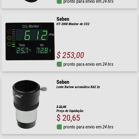
pronto para envio em
24 hrs
Seben
HT-2008 Monitor de CO2
$ 253,00
pronto para envio em
24 hrs
Seben
Lente Barlow acromática BA2 2x
$ 22,90
Preço de liquidação:
$ 20,65
pronto para envio em
24 hrs