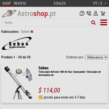
SHOP
REVISTA
%SALE%
PT / $
Fabricantes:
Seben
Produto 1 - 30 de 30
Ordenar por:
Seben
Telescópio Refrator 900-60 Star Commander Telescópio de
Astronomia da
$ 114,00
pronto para envio em
3-7 dias