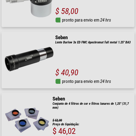
$ 58,00
pronto para envio em
24 hrs
Seben
Lente Barlow 3x ED FMC Apochromat full metal 1.25" BA3
$ 40,90
pronto para envio em
24 hrs
Seben
Conjunto de 4 filtros de cor e filtros lunares de 1,25" (31,7
mm)
$ 52,00
Preço de liquidação:
$ 46,02