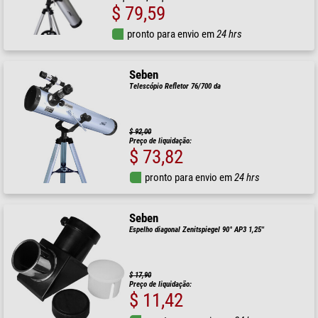
$ 79,59
pronto para envio em
24 hrs
Seben
Telescópio Refletor 76/700 da
$ 92,00
Preço de liquidação:
$ 73,82
pronto para envio em
24 hrs
Seben
Espelho diagonal Zenitspiegel 90° AP3 1,25''
$ 17,90
Preço de liquidação:
$ 11,42