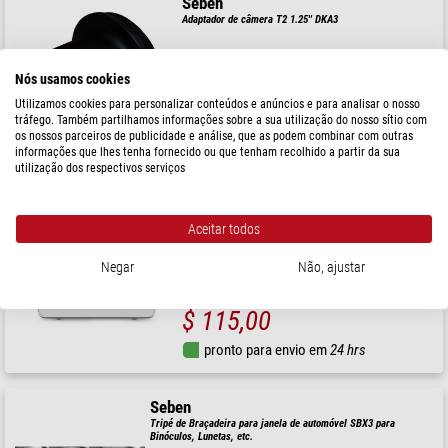
Seben
Adaptador de câmera T2 1.25'' DKA3
Nós usamos cookies
Utilizamos cookies para personalizar conteúdos e anúncios e para analisar o nosso
$ 14,90
tráfego. Também partilhamos informações sobre a sua utilização do nosso sítio com
os nossos parceiros de publicidade e análise, que as podem combinar com outras
pronto para envio em
24 hrs
informações que lhes tenha fornecido ou que tenham recolhido a partir da sua
utilização dos respectivos serviços
Seben
Monitor CO2 1200P W
Aceitar todos
Negar
Não, ajustar
$ 115,00
pronto para envio em
24 hrs
Seben
Tripé de Braçadeira para janela de automóvel SBX3 para
Binóculos, Lunetas, etc.