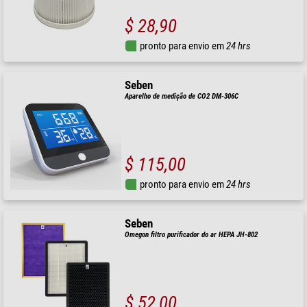
$ 28,90
pronto para envio em
24 hrs
Seben
Aparelho de medição de CO2 DM-306C
$ 115,00
pronto para envio em
24 hrs
Seben
Omegon filtro purificador do ar HEPA JH-802
$ 52,00