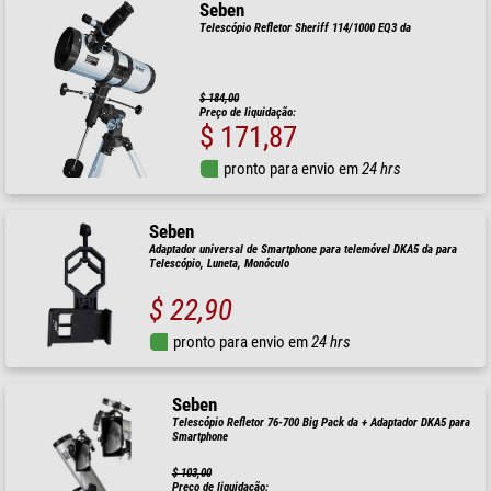
Seben
Telescópio Refletor Sheriff 114/1000 EQ3 da
$ 184,00
Preço de liquidação:
$ 171,87
pronto para envio em
24 hrs
Seben
Adaptador universal de Smartphone para telemóvel DKA5 da para
Telescópio, Luneta, Monóculo
$ 22,90
pronto para envio em
24 hrs
Seben
Telescópio Refletor 76-700 Big Pack da + Adaptador DKA5 para
Smartphone
$ 103,00
Preço de liquidação: