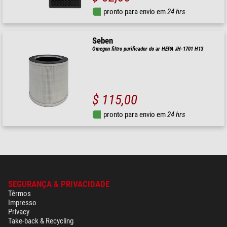
pronto para envio em
24 hrs
Seben
Omegon filtro purificador do ar HEPA JH-1701 H13
$ 115,00
pronto para envio em
24 hrs
SEGURANÇA & PRIVACIDADE
Têrmos
Impresso
Privacy
Take-back & Recycling