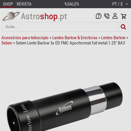
SHOP
REVISTA
%SALE%
PT / $
Acessórios para telescópio
>
Lentes Barlow & Erectoras
>
Lentes Barlow
>
Seben
> Seben Lente Barlow 3x ED FMC Apochromat full metal 1.25" BA3