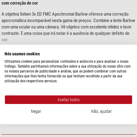
com correção de cor
A objetiva Seben 3x ED FMC Apochromat Barlow oferece uma correção
apocromática incomparável nesta gama de preços. Combine a lente Barlow
com uma ocular ou uma câmara. Vê objetos com excelente nitidez e bom
contraste. E uma coisa que irá notar é a ausência de qualquer defeito de
cor.
3 lentes para observações planetárias agradáveis
Nós usamos cookies
mostre mais...
Através de uma combinação de três elementos de objetiva, a objetiva Seben
Utilizamos cookies para personalizar conteúdos e anúncios e para analisar o nosso
tráfego. Também partilhamos informações sobre a sua utilização do nosso sítio com
3x ED FMC Apochromat Barlow obtém imagens particularmente claras e
os nossos parceiros de publicidade e análise, que as podem combinar com outras
nítidas. A grande vantagem: as franjas coloridas comuns nas lentes
ESPECIFICAÇÕES
informações que lhes tenha fornecido ou que tenham recolhido a partir da sua
acromáticas estão completamente ausentes nesta lente. Os elementos
utilização dos respectivos serviços
individuais da lente são multirrevestidos. Além disso, beneficia de uma
Capacidade
elevada transmissão e, portanto, de imagens brilhantes.
Conexão (lado do telescópio)
1,25"
Aceitar todos
As vantagens em síntese:
Conexão (lado da ocular)
1,25"
Negar
Não, ajustar
Número de lentes
3
Barlow de 3 elementos: para um elevado contraste sem erros de cor
Revestimento da ótica
Multi-revestimento
Multirrevestimento em todas as superfícies das lentes
Rosca de filtro de 1,25": todos os filtros de 1,25" se adaptam