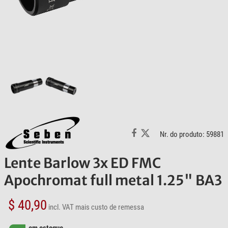
Nr. do produto: 59881
Lente Barlow 3x ED FMC
Apochromat full metal 1.25" BA3
$ 40,90
incl. VAT
mais custo de remessa