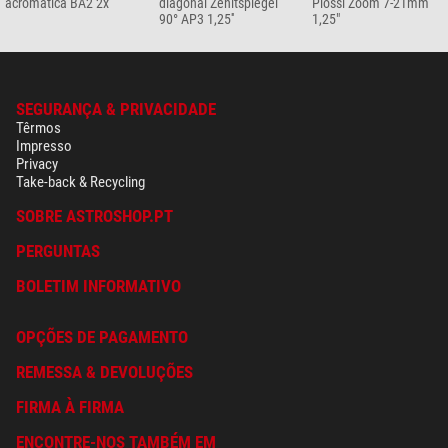
acromática BA2 2x
diagonal Zenitspiegel
Plössl Zoom 7-21mm
90° AP3 1,25''
1,25"
SEGURANÇA & PRIVACIDADE
Têrmos
Impresso
Privacy
Take-back & Recycling
SOBRE ASTROSHOP.PT
PERGUNTAS
BOLETIM INFORMATIVO
OPÇÕES DE PAGAMENTO
REMESSA & DEVOLUÇÕES
FIRMA À FIRMA
ENCONTRE-NOS TAMBÉM EM