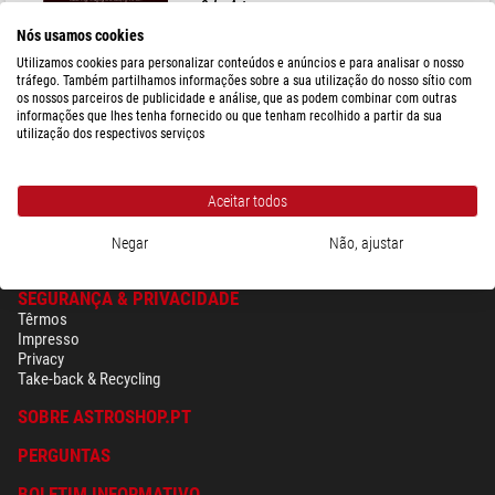
Solar Astronomy
Nós usamos cookies
Utilizamos cookies para personalizar conteúdos e anúncios e para analisar o nosso
tráfego. Também partilhamos informações sobre a sua utilização do nosso sítio com
os nossos parceiros de publicidade e análise, que as podem combinar com outras
$ 80,00
informações que lhes tenha fornecido ou que tenham recolhido a partir da sua
utilização dos respectivos serviços
pronto para envio em
24 hrs
Aceitar todos
Negar
Não, ajustar
SEGURANÇA & PRIVACIDADE
Têrmos
Impresso
Privacy
Take-back & Recycling
SOBRE ASTROSHOP.PT
PERGUNTAS
BOLETIM INFORMATIVO