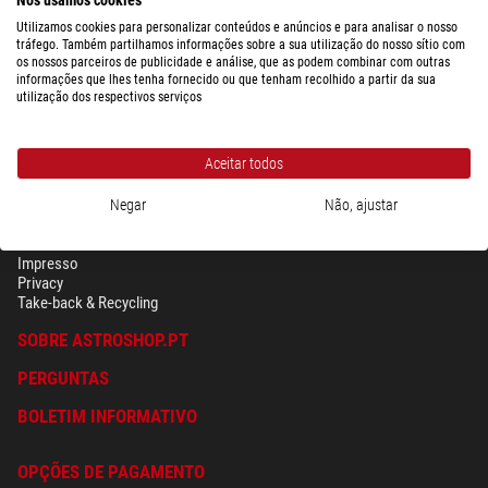
Utilizamos cookies para personalizar conteúdos e anúncios e para analisar o nosso
tráfego. Também partilhamos informações sobre a sua utilização do nosso sítio com
os nossos parceiros de publicidade e análise, que as podem combinar com outras
informações que lhes tenha fornecido ou que tenham recolhido a partir da sua
utilização dos respectivos serviços
Aceitar todos
Negar
Não, ajustar
SEGURANÇA & PRIVACIDADE
Têrmos
Impresso
Privacy
Take-back & Recycling
SOBRE ASTROSHOP.PT
PERGUNTAS
BOLETIM INFORMATIVO
OPÇÕES DE PAGAMENTO