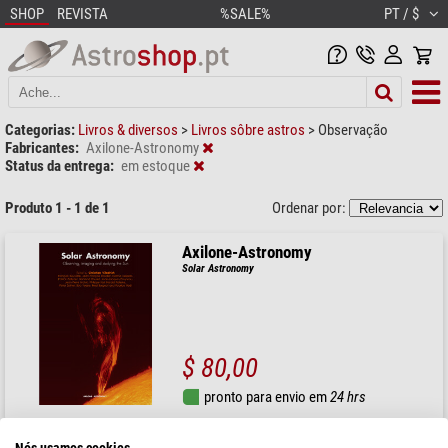
SHOP
REVISTA
%SALE%
PT / $
Categorias:
Livros & diversos
>
Livros sôbre astros
>
Observação
Fabricantes:
Axilone-Astronomy
Status da entrega:
em estoque
Produto 1 - 1 de 1
Ordenar por:
Axilone-Astronomy
Solar Astronomy
$ 80,00
pronto para envio em
24 hrs
Nós usamos cookies