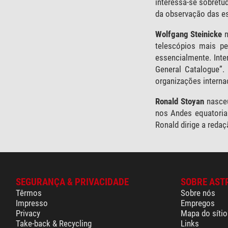
interessa-se sobretu
da observação das es
Wolfgang Steinicke
n
telescópios mais pe
essencialmente. Int
General Catalogue”.
organizações interna
Ronald Stoyan
nasceu
nos Andes equatorian
Ronald dirige a redaç
SEGURANÇA & PRIVACIDADE
SOBRE AST
Têrmos
Sobre nós
Impresso
Empregos
Privacy
Mapa do sítio
Take-back & Recycling
Links