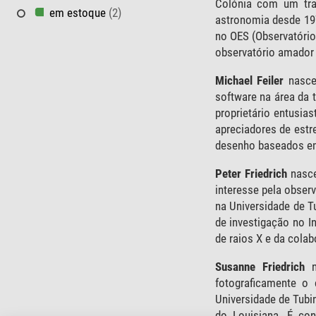
Colónia com um trab
em estoque
(2)
astronomia desde 197
no OES (Observatório
observatório amador n
Michael Feiler
nasce
software na área da 
proprietário entusi
apreciadores de est
desenho baseados em 
Peter Friedrich
nasce
interesse pela observ
na Universidade de Tu
de investigação no I
de raios X e da colab
Susanne Friedrich
na
fotograficamente o 
Universidade de Tubi
do Louisiana. É con