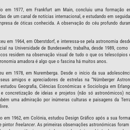
o em 1977, em Frankfurt am Main, concluiu uma formação em 
as de um canal de notícias internacional, e estudando em seguid
presa de óticas conhecida. A observação do céu profundo durant
ceu em 1964, em Oberstdorf, e interessa-se pela astronomia de
ial na Universidade de Bundeswehr, trabalha, desde 1989, como 
cos residem na observação visual de tudo o que os telescópios di
ronomia amadora é algo que o fascina há muitos anos.
u em 1978, em Nuremberga. Desde o início da sua adolescênci
seus amigos e apreciadores de estrelas na “Nürnberger Astro
 estudou Geografia, Ciências Económicas e Sociologia em Erlang
o e concretização de ideias e projetos (não só astronómicos)
ambém uma admiração por inúmeras culturas e paisagens da Terra
ivre.
o em 1962, em Colónia, estudou Design Gráfico após a sua forma
e pintor
freelancer
. As primeiras observações astronómicas foram 