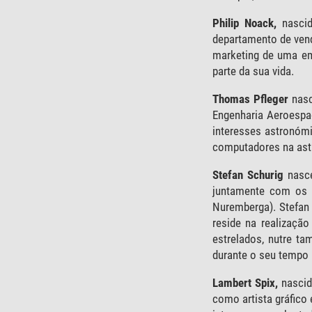
Philip Noack,
nascid
departamento de vend
marketing de uma em
parte da sua vida.
Thomas Pfleger
nas
Engenharia Aeroespac
interesses astronómi
computadores na ast
Stefan Schurig
nasce
juntamente com os 
Nuremberga). Stefan
reside na realizaçã
estrelados, nutre t
durante o seu tempo l
Lambert Spix,
nascid
como artista gráfico 