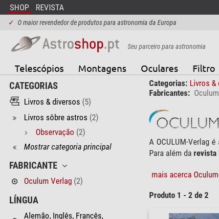
SHOP
REVISTA
✓
O maior revendedor de produtos para astronomia da Europa
Seu parceiro para astronomia
Telescópios
Montagens
Oculares
Filtro
Categorias:
Livros &
CATEGORIAS
Fabricantes:
Oculum
Livros & diversos
(5)
Livros sôbre astros
(2)
Observação
(2)
A OCULUM-Verlag é 
Mostrar categoria principal
Para além da
revista
FABRICANTE
mais acerca Oculum-
Oculum Verlag
(2)
Produto 1 - 2 de 2
LÍNGUA
Alemão, Inglês, Francês,