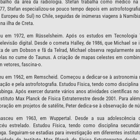
alho da área da radiologia. Stefan trabalha como médico na 
7, Stefan especializou-se pouco tempo depois em astrofotografi
 Europeu do Sul) no Chile, seguidas de inúmeras viagens à Namíbi
a ilha de Creta.
u em 1972, em Rüsselsheim. Após os estudos em Tecnologia Te
televisão digital. Desde o cometa Halley, de 1986, que Michael s
asta de um Dobson e fã da Telrad, Michael observa regularmente
relas no cume do Taunus. A criação de mapas celestes em combin
vetores, fascina-o.
u em 1962, em Remscheid. Começou a dedicar-se à astronomia 
ação e pela astrofotografia. Estudou Física, tendo como disciplin
binga. Após exercer durante vários anos atividades científicas no 
nstituto Max Planck de Física Extraterrestre desde 2001. Para al
oração em projetos de satélite, Peter dedica-se à observação de nú
sceu em 1963, em Wuppertal. Desde a sua adolescência qu
céu estrelado. Estudou Física, tendo como disciplina secundá
nga. Seguiram-se estadias para investigação em diferentes insti
vidada do Instituto Max Planck de Física Extraterrestre desd