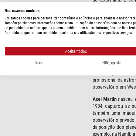
Interstellarum desde 
Nós usamos cookies
Thomas Jäger
nasceu
Utilizamos cookies para personalizar conteúdos e anúncios e para analisar o nosso tráfe
Também partilhamos informações sobre a sua utilização do nosso sítio com os nossos p
como gestor de proj
de publicidade e análise, que as podem combinar com outras informações que lhes tenh
abertura", Thomas c
fornecido ou que tenham recolhido a partir da sua utilização dos respectivos serviços
exposição, ...). C
excursões astronómi
Aceitar todos
Bernd Koch
nasceu em
Negar
Não, ajustar
amor de Bernd pelas 
astrofotografia, áre
profissional da astr
observatório em Weste
Axel Martin
nasceu e
1984, capturou as s
também uma máquina 
observatório privado
da posição dos plane
exemplo, na Namíbia 