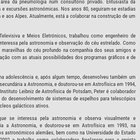
área da pneumologia num consultório privado. Entusiasta da
a e excursões astronómicas. Nos anos 80, seguiram-se estadias
a e aos Alpes. Atualmente, está a colaborar na construção de um
levisiva e Meios Eletrónicos, trabalhou como engenheiro de
e interessa pela astronomia e observação do céu estrelado. Como
 as maravilhas do céu profundo na companhia dos seus amigos e
ação com as atuais possibilidades dos programas gráficos e de
na adolescência e, após algum tempo, desenvolveu também um
a secundária a Astronomia, e doutorou-se em Astrofísica em 1994,
Instituto Leibniz de Astrofísica de Potsdam, Peter é colaborador
ém do desenvolvimento de sistemas de espelhos para telescópios
cleos galácticos ativos.
e se interessa pela astronomia e observa visualmente e
ria a Astronomia, e doutorou-se em Astrofísica em 1993, na
tutos astronómicos alemães, bem como na Universidade do Estado
e 2002 e trabalha como colaboradora
freelancer
para a revista