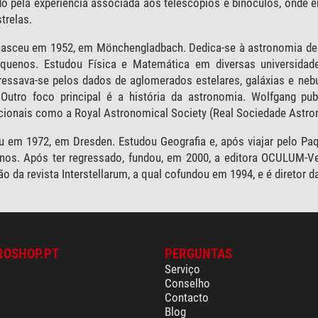
do pela experiência associada aos telescópios e binóculos, onde 
trelas.
asceu em 1952, em Mönchengladbach. Dedica-se à astronomia desd
quenos. Estudou Física e Matemática em diversas universidades,
eressava-se pelos dados de aglomerados estelares, galáxias e n
 Outro foco principal é a história da astronomia. Wolfgang pu
cionais como a Royal Astronomical Society (Real Sociedade Astro
 em 1972, em Dresden. Estudou Geografia e, após viajar pelo Paq
os. Após ter regressado, fundou, em 2000, a editora OCULUM-Verla
ão da revista Interstellarum, a qual cofundou em 1994, e é diretor
ROSHOP.PT
PERGUNTAS
Serviço
Conselho
Contacto
Blog