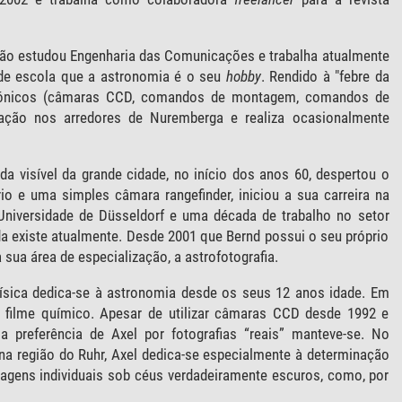
ão estudou Engenharia das Comunicações e trabalha atualmente
 de escola que a astronomia é o seu
hobby
. Rendido à "febre da
letrónicos (câmaras CCD, comandos de montagem, comandos de
vação nos arredores de Nuremberga e realiza ocasionalmente
a visível da grande cidade, no início dos anos 60, despertou o
o e uma simples câmara rangefinder, iniciou a sua carreira na
 Universidade de Düsseldorf e uma década de trabalho no setor
nda existe atualmente. Desde 2001 que Bernd possui o seu próprio
 sua área de especialização, a astrofotografia.
ísica dedica-se à astronomia desde os seus 12 anos idade. Em
m filme químico. Apesar de utilizar câmaras CCD desde 1992 e
a preferência de Axel por fotografias “reais” manteve-se. No
 na região do Ruhr, Axel dedica-se especialmente à determinação
viagens individuais sob céus verdadeiramente escuros, como, por