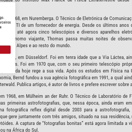
2003.
 em 1968, em Nuremberga. O Técnico de Eletrónica de Comunicaç
go.
arceiros
etos de TI de um fornecedor de energia. Desde os últimos anos
a
onstruiu até agora cinco telescópios e diversos aparelhos e
omo astrónomo viajante, Thomas passa muitas noites de obser
cas aos Alpes e ao resto do mundo.
 1955, em Düsseldorf. Foi em tenra idade que a Via Láctea, aind
estrelas. Foi em 1970 que, com o seu primeiro telescópio própri
a que ainda hoje rege a sua vida. Após os estudos em Física na
onomia, Bernd fundou a sua agência fotográfica em 1991, a qual ai
rwald. Publica artigos, é autor de livros e prefere escrever sobre a
m 1968, em Mülheim an der Ruhr. O Técnico de Laboratório de F
uas primeiras astrofotografias, que, nessa época, ainda eram e
fotográfica reflex digital desde 2003 para a astrofotografia, 
 que gere juntamente com três amigos, situado na sua residência,
tóides. A captura de “fotografias bonitas” está agora limitada a 
ou na África do Sul.