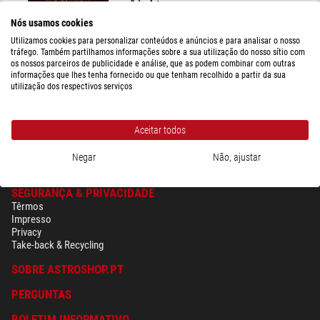
Solar Astronomy
Nós usamos cookies
Utilizamos cookies para personalizar conteúdos e anúncios e para analisar o nosso
tráfego. Também partilhamos informações sobre a sua utilização do nosso sítio com
os nossos parceiros de publicidade e análise, que as podem combinar com outras
$ 80,00
informações que lhes tenha fornecido ou que tenham recolhido a partir da sua
utilização dos respectivos serviços
pronto para envio em
24 hrs
Aceitar todos
Negar
Não, ajustar
SEGURANÇA & PRIVACIDADE
Têrmos
Impresso
Privacy
Take-back & Recycling
SOBRE ASTROSHOP.PT
PERGUNTAS
BOLETIM INFORMATIVO