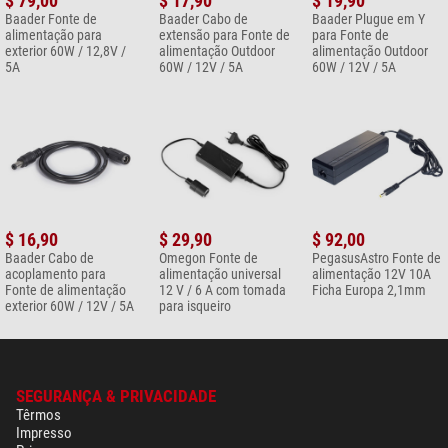
$ 79,00
$ 17,90
$ 19,90
Baader Fonte de
Baader Cabo de
Baader Plugue em Y
alimentação para
extensão para Fonte de
para Fonte de
exterior 60W / 12,8V /
alimentação Outdoor
alimentação Outdoor
5A
60W / 12V / 5A
60W / 12V / 5A
$ 16,90
$ 29,90
$ 92,00
Baader Cabo de
Omegon Fonte de
PegasusAstro Fonte de
acoplamento para
alimentação universal
alimentação 12V 10A
Fonte de alimentação
12 V / 6 A com tomada
Ficha Europa 2,1mm
exterior 60W / 12V / 5A
para isqueiro
SEGURANÇA & PRIVACIDADE
Têrmos
Impresso