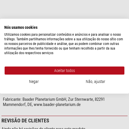
mostre mais...
Nós usamos cookies
Utilizamos cookies para personalizar conteúdos e anúncios e para analisar o nosso
tráfego. Também partilhamos informações sobre a sua utilização do nosso sítio com
ESPECIFICAÇÕES
os nossos parceiros de publicidade e análise, que as podem combinar com outras
informações que lhes tenha fornecido ou que tenham recolhido a partir da sua
utilização dos respectivos serviços
Geral
Tipo
Cabo
Tipo de construção
Plugue
Aceitar todos
Negar
Não, ajustar
SEGURANÇA DOS PRODUTOS
Fabricante:
Baader Planetarium GmbH, Zur Sternwarte, 82291
Mammendorf, DE, www.baader-planetarium.de
REVISÃO DE CLIENTES