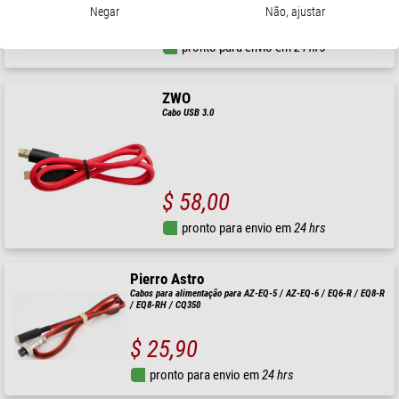
Negar
Não, ajustar
$ 22,90
pronto para envio em
24 hrs
ZWO
Cabo USB 3.0
$ 58,00
pronto para envio em
24 hrs
Pierro Astro
Cabos para alimentação para AZ-EQ-5 / AZ-EQ-6 / EQ6-R / EQ8-R
/ EQ8-RH / CQ350
$ 25,90
pronto para envio em
24 hrs