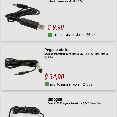
cabo de conversão de 5V - 12V
$ 9,90
pronto para envio em
24 hrs
PegasusAstro
Cabo da PowerBox para EQ6-R, AZ-EQ6, AZ-EQ5, EQ8-R,
EQ8-RH
$ 34,90
pronto para envio em
24 hrs
Omegon
Cabo 12 V 10 A para isqueiro - 5,5-2,1 mm 2 m