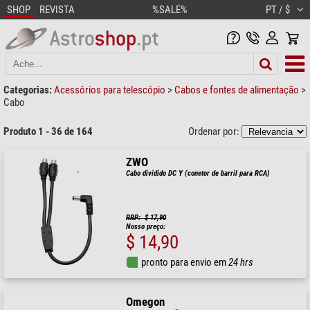
SHOP
REVISTA
%SALE%
PT / $
Categorias:
Acessórios para telescópio
>
Cabos e fontes de alimentação
>
Cabo
Produto 1 - 36 de 164
Ordenar por:
ZWO
Cabo dividido DC Y (conetor de barril para RCA)
RRP: $ 17,90
Nosso preço:
$ 14,90
pronto para envio em
24 hrs
Omegon