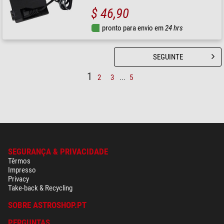
$ 46,90
pronto para envio em
24 hrs
SEGUINTE
1
2
3
...
5
SEGURANÇA & PRIVACIDADE
Têrmos
Impresso
Privacy
Take-back & Recycling
SOBRE ASTROSHOP.PT
PERGUNTAS