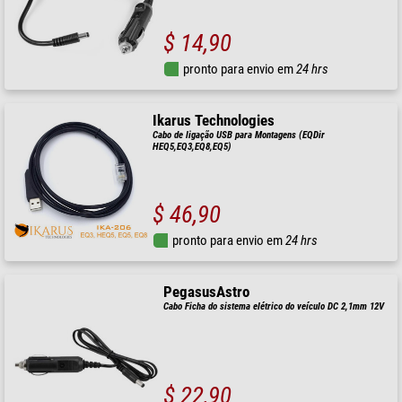
$ 14,90
pronto para envio em
24 hrs
Ikarus Technologies
Cabo de ligação USB para Montagens (EQDir
HEQ5,EQ3,EQ8,EQ5)
$ 46,90
pronto para envio em
24 hrs
PegasusAstro
Cabo Ficha do sistema elétrico do veículo DC 2,1mm 12V
$ 22,90