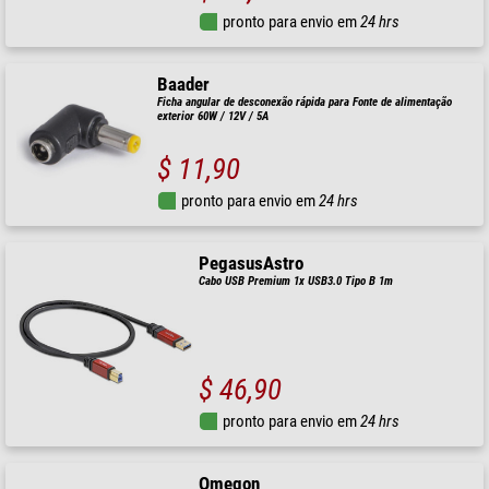
pronto para envio em
24 hrs
Baader
Ficha angular de desconexão rápida para Fonte de alimentação
exterior 60W / 12V / 5A
$ 11,90
pronto para envio em
24 hrs
PegasusAstro
Cabo USB Premium 1x USB3.0 Tipo B 1m
$ 46,90
pronto para envio em
24 hrs
Omegon