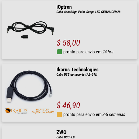
iOptron
Cabo AccuAlign Polar Scope LED CEM26/GEM28
$ 58,00
pronto para envio em
24 hrs
Ikarus Technologies
Cabo USB do suporte (AZ-GTi)
$ 46,90
pronto para envio em
3-5 semanas
ZWO
Cabo USB 3.0