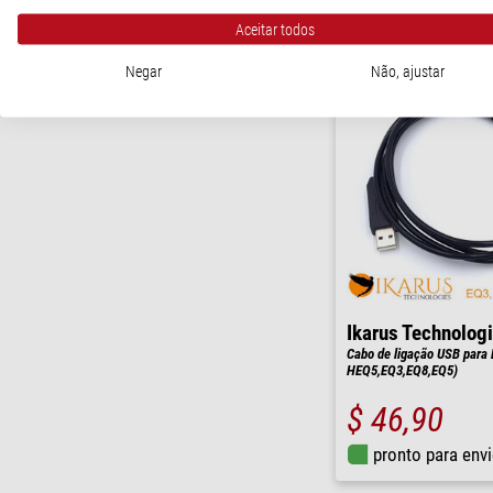
pronto para env
Aceitar todos
Negar
Não, ajustar
Ikarus Technolog
Cabo de ligação USB para
HEQ5,EQ3,EQ8,EQ5)
$ 46,90
pronto para env