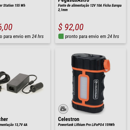
PegasusAstro
r Station 155 Wh
Fonte de alimentação 12V 10A Ficha Europa
2,1mm
6,00
$ 92,00
o para envio em
24 hrs
pronto para envio em
24 hrs
cher
Celestron
imentação 13,7V 4A
Powertank Lithium Pro LiFePO4 159Wh