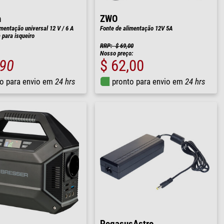
n
ZWO
imentação universal 12 V / 6 A
Fonte de alimentação 12V 5A
para isqueiro
RRP: $ 69,00
Nosso preço:
,90
$ 62,00
o para envio em
24 hrs
pronto para envio em
24 hrs