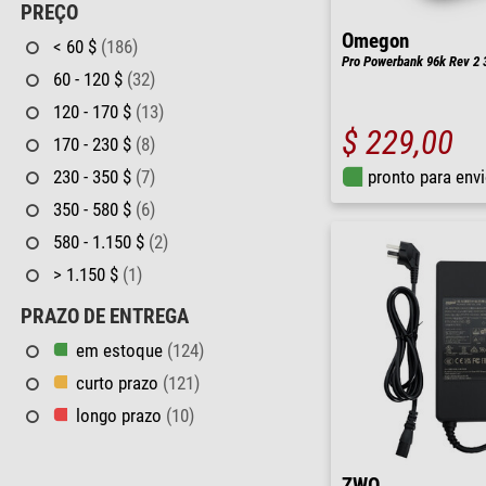
PREÇO
Omegon
< 60 $
(186)
Pro Powerbank 96k Rev 2
60 - 120 $
(32)
120 - 170 $
(13)
$ 229,00
170 - 230 $
(8)
230 - 350 $
(7)
pronto para env
350 - 580 $
(6)
580 - 1.150 $
(2)
> 1.150 $
(1)
PRAZO DE ENTREGA
em estoque
(124)
curto prazo
(121)
longo prazo
(10)