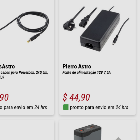
sAstro
Pierro Astro
 cabos para Powerbox, 2x0,5m,
Fonte de alimentação 12V 7,5A
5,5
,90
$ 44,90
o para envio em
24 hrs
pronto para envio em
24 hrs