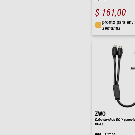
$ 161,00
pronto para env
semanas
ZWO
Cabo dividido DC Y (coneto
RCA)
RRP: $ 17,90