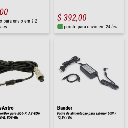
,00
$ 392,00
o para envio em
1-2
nas
pronto para envio em
24 hrs
sAstro
Baader
werBox para EQ6-R, AZ-EQ6,
Fonte de alimentação para exterior 60W /
8-R, EQ8-RH
12,8V / 5A