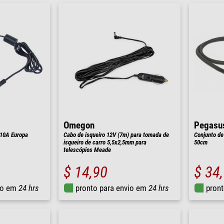
Omegon
Pegasu
 10A Europa
Cabo de isqueiro 12V (7m) para tomada de
Conjunto de
isqueiro de carro 5,5x2,5mm para
50cm
telescópios Meade
$ 14,90
$ 34
io em
24 hrs
pronto para envio em
24 hrs
pront