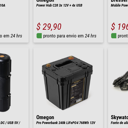
Omegon
Bresser
 10A
Power Hub C28 3x 12V + 4x USB
Mobile Powe
$ 29,90
$ 19
io em
24 hrs
pronto para envio em
24 hrs
pront
Omegon
Skywat
 DC / USB 5V /
Pro Powerbank 240k LiFePO4 768Wh 12V
Fonte de al