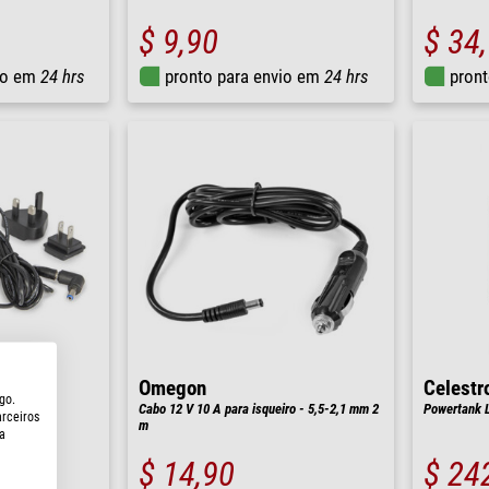
$ 9,90
$ 34
io em
24 hrs
pronto para envio em
24 hrs
pront
Omegon
Celestr
go.
II 19W
Cabo 12 V 10 A para isqueiro - 5,5-2,1 mm 2
Powertank 
arceiros
m
a
$ 14,90
$ 24