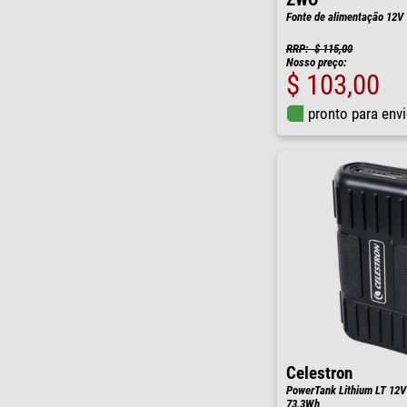
ZWO
Fonte de alimentação 12V
RRP: $ 115,00
Nosso preço:
$ 103,00
pronto para env
Celestron
PowerTank Lithium LT 12V
73,3Wh