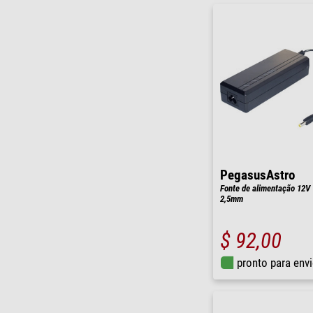
PegasusAstro
Fonte de alimentação 12V
2,5mm
$ 92,00
pronto para env