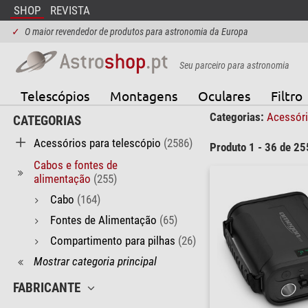
SHOP
REVISTA
✓
O maior revendedor de produtos para astronomia da Europa
Seu parceiro para astronomia
Telescópios
Montagens
Oculares
Filtro
Categorias:
Acessóri
CATEGORIAS
Acessórios para telescópio
(2586)
Produto 1 - 36 de 25
Cabos e fontes de
alimentação
(255)
Cabo
(164)
Fontes de Alimentação
(65)
Compartimento para pilhas
(26)
Mostrar categoria principal
FABRICANTE