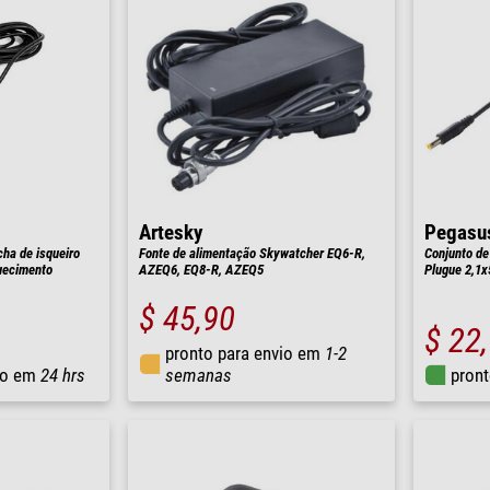
Artesky
Pegasu
cha de isqueiro
Fonte de alimentação Skywatcher EQ6-R,
Conjunto de
quecimento
AZEQ6, EQ8-R, AZEQ5
Plugue 2,1x
$ 45,90
$ 22
pronto para envio em
1-2
io em
24 hrs
semanas
pront