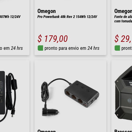
Omegon
Omego
 307Wh 12/24V
Pro Powerbank 48k Rev 2 154Wh 12/24V
Fonte de al
com tomada 
$ 179,00
$ 29
io em
24 hrs
pronto para envio em
24 hrs
pront