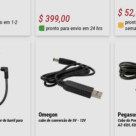
$ 52
$ 399,00
io em
1-2
pront
pronto para envio em
24 hrs
sema
Omegon
Pegasu
r de barril para
cabo de conversão de 5V - 12V
Cabo da Po
AZ-EQ5, EQ