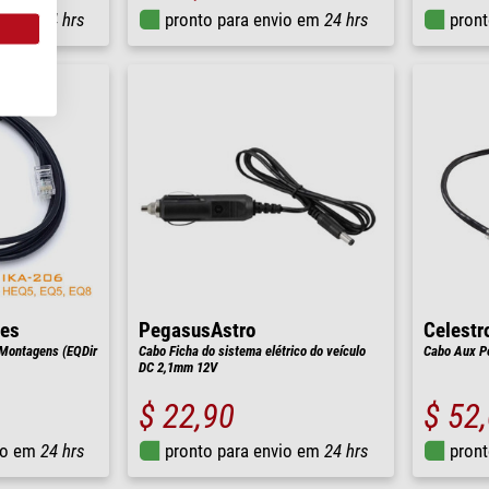
io em
24 hrs
pronto para envio em
24 hrs
pront
ies
PegasusAstro
Celestr
 Montagens (EQDir
Cabo Ficha do sistema elétrico do veículo
Cabo Aux Po
DC 2,1mm 12V
$ 22,90
$ 52
io em
24 hrs
pronto para envio em
24 hrs
pront