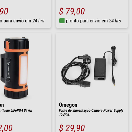
,90
$ 79,00
o para envio em
24 hrs
pronto para envio em
24 hrs
on
Omegon
Lithium LiFePO4 84Wh
Fonte de alimentação Camera Power Supply
12V/3A
2,00
$ 29,90