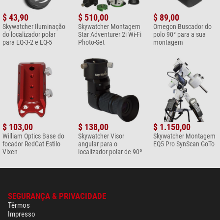
$ 43,90
$ 510,00
$ 89,00
Skywatcher Iluminação
Skywatcher Montagem
Omegon Buscador do
do localizador polar
Star Adventurer 2i Wi-Fi
polo 90° para a sua
para EQ-3-2 e EQ-5
Photo-Set
montagem
$ 103,00
$ 138,00
$ 1.150,00
William Optics Base do
Skywatcher Visor
Skywatcher Montagem
focador RedCat Estilo
angular para o
EQ5 Pro SynScan GoTo
Vixen
localizador polar de 90º
SEGURANÇA & PRIVACIDADE
Têrmos
Impresso