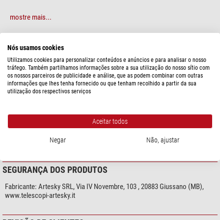
mostre mais...
ESPECIFICAÇÕES
Nós usamos cookies
Utilizamos cookies para personalizar conteúdos e anúncios e para analisar o nosso
tráfego. Também partilhamos informações sobre a sua utilização do nosso sítio com
Capacidade
os nossos parceiros de publicidade e análise, que as podem combinar com outras
Apropriado para ...
Star Adventurer
informações que lhes tenha fornecido ou que tenham recolhido a partir da sua
utilização dos respectivos serviços
Geral
Tipo
Adaptadores
Aceitar todos
Tipo de construção
Buscadora do polo
Material
Carbon
Negar
Não, ajustar
SEGURANÇA DOS PRODUTOS
Fabricante:
Artesky SRL, Via IV Novembre, 103 , 20883 Giussano (MB),
www.telescopi-artesky.it