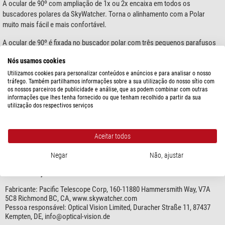
A ocular de 90º com ampliação de 1x ou 2x encaixa em todos os
buscadores polares da SkyWatcher. Torna o alinhamento com a Polar
muito mais fácil e mais confortável.
A ocular de 90º é fixada no buscador polar com três pequenos parafusos
de ponta de plástico. O diâmetro máximo do buscador polar pode ser de
Nós usamos cookies
30,1mm. As pontas de plástico previnem danos. Para uma visão ainda mais
Utilizamos cookies para personalizar conteúdos e anúncios e para analisar o nosso
confortável, o visor de ângulo pode ser rodado 360°, bloqueado a
tráfego. Também partilhamos informações sobre a sua utilização do nosso sítio com
intervalos regulares. O visor pode ser comutado para ampliação 1x e 2x. A
os nossos parceiros de publicidade e análise, que as podem combinar com outras
ocular está equipada com um porta ocular de borracha dobrável e pode ser
informações que lhes tenha fornecido ou que tenham recolhido a partir da sua
mostre mais...
ajustada para +/- 4 dioptrias. Além disso, o buscador de ângulos também
utilização dos respectivos serviços
pode ser utilizado em muitos suportes de outros fabricantes.
ESPECIFICAÇÕES
Um acessório útil para evitar distorções ao alinhar o seu suporte.
Aceitar todos
Negar
Não, ajustar
SEGURANÇA DOS PRODUTOS
Fabricante:
Pacific Telescope Corp, 160-11880 Hammersmith Way, V7A
5C8 Richmond BC, CA, www.skywatcher.com
Pessoa responsável:
Optical Vision Limited, Duracher Straße 11, 87437
Kempten, DE,
info@optical-vision.de