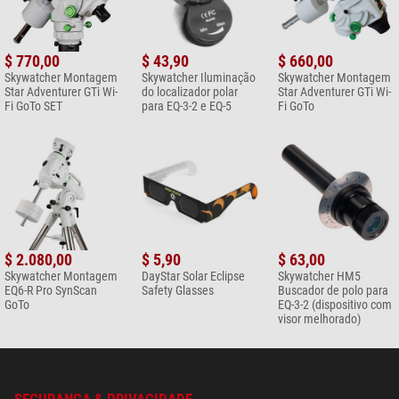
$ 770,00
$ 43,90
$ 660,00
Skywatcher Montagem
Skywatcher Iluminação
Skywatcher Montagem
Star Adventurer GTi Wi-
do localizador polar
Star Adventurer GTi Wi-
Fi GoTo SET
para EQ-3-2 e EQ-5
Fi GoTo
$ 2.080,00
$ 5,90
$ 63,00
Skywatcher Montagem
DayStar Solar Eclipse
Skywatcher HM5
EQ6-R Pro SynScan
Safety Glasses
Buscador de polo para
GoTo
EQ-3-2 (dispositivo com
visor melhorado)