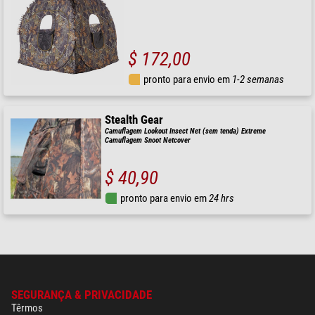
$ 172,00
pronto para envio em
1-2 semanas
Stealth Gear
Camuflagem Lookout Insect Net (sem tenda) Extreme
Camuflagem Snoot Netcover
$ 40,90
pronto para envio em
24 hrs
SEGURANÇA & PRIVACIDADE
Têrmos