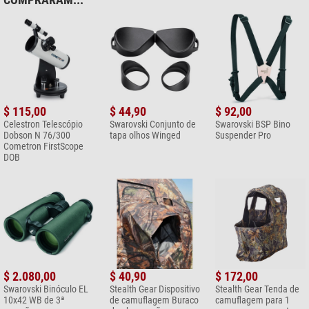
Conteúdo da embalagem:
Tenda de camuflagem
Saco de transporte
6 estacas
Nosso comentário experiente:
$ 115,00
$ 44,90
$ 92,00
Celestron Telescópio
Swarovski Conjunto de
Swarovski BSP Bino
Dica:
Melhore a camuflagem utilizando materiais naturais, por
Dobson N 76/300
tapa olhos Winged
Suspender Pro
exemplo, não construa a tenda diretamente na transição entre a
Cometron FirstScope
floresta e a orla do campo, mas deixe o padrão de camuflagem
DOB
parecer ainda mais real adicionando alguns arbustos ou ramos
baixos em primeiro plano!
Para camuflar ainda melhor o seu equipamento, recomendamos a
utilização adicional de uma
pequena rede de camuflagem
ou fita de
camuflagem
Stealth Gear Fita de camuflagem 5m x 50mm
.
(Stefan Rieger)
$ 2.080,00
$ 40,90
$ 172,00
Swarovski Binóculo EL
Stealth Gear Dispositivo
Stealth Gear Tenda de
10x42 WB de 3ª
de camuflagem Buraco
camuflagem para 1