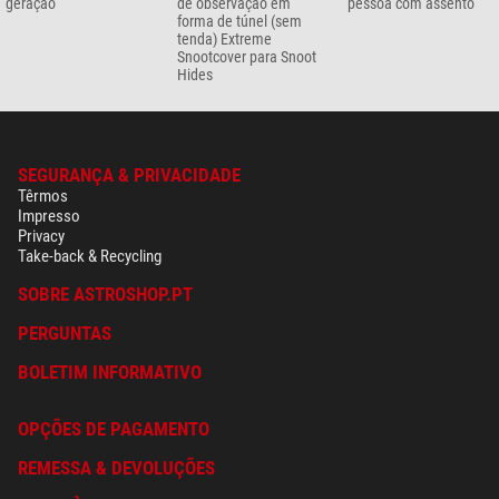
geração
de observação em
pessoa com assento
forma de túnel (sem
tenda) Extreme
Snootcover para Snoot
Hides
SEGURANÇA & PRIVACIDADE
Têrmos
Impresso
Privacy
Take-back & Recycling
SOBRE ASTROSHOP.PT
PERGUNTAS
BOLETIM INFORMATIVO
OPÇÕES DE PAGAMENTO
REMESSA & DEVOLUÇÕES