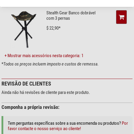
Outdoor (2)
Material
Plástico (poliéster resistente
4 janelas para uma visão panorâmica de 360°
(impermeável))
Stealth Gear Banco dobrável
Mecanismo de tenda instantânea, montada em segundos!
Peso (kg)
com 3 pernas
6,0
2 varas de tenda para estabilização adicional
Comprimento (cm)
152
Material de poliéster resistente, protege mesmo contra chuva forte
$ 22,90*
Largura (cm)
172
Inclui bolsa de transporte
Altura (cm)
152
Padrão de camuflagem:
Camo-Tree Camouflage
,
Conteúdo da encomenda
Tenda de camuflagem, mala de
otimizado para as condições ambientais europeias.
transporte, estacas e postes
+ Mostrar mais acessórios nesta categoria: 1
Informações técnicas:
*
Todos os preços incluem imposto e custos de remessa.
Altura: 152 cm
Largura: 152 cm
REVISÃO DE CLIENTES
Profundidade: 172 cm
Dimensões embalada: 58 x 50 cm
Ainda não há revisões de cliente para este produto.
Peso: 6 kg
Componha a própria revisão:
Conteúdo da embalagem:
Tem perguntas específicas sobre a sua encomenda ou produtos?
Por
Tenda camuflada
favor contacte o nosso serviço ao cliente!
Saco de transporte