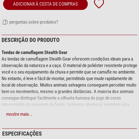
ADICIONAR À CESTA DE COMPRAS
perguntas sobre produtos?
DESCRIÇÃO DO PRODUTO
Tendas de camuflagem Stealth Gear
As tendas de camuflagem Stealth Gear oferecem condições ideais para a
observação da natureza e a caça. O material de poliéster resistente protege
você e o seu equipamento da chuva e permite que se camufle no ambiente.
No entanto, é leve e fácil de montar, permitindo que mude rapidamente de
local de observação. Muitos animais selvagens conseguem perceber muito
bem os movimentos, mesmo a grandes distâncias. A maioria dos animais
consegue distinguir facilmente a silhueta humana do jogo de cores
interrompido da paisagem de fundo. Inúmeras aberturas permitem uma
visão panorâmica de quase 360°. Todas as aberturas das janelas são
mostre mais...
equipadas com um material de malha em padrão de camuflagem, que
permite a visão para fora, mas dificulta a visão para dentro.
(Exceto os
modelos de aniversário)
As grandes aberturas permitem a entrada e saída
ESPECIFICAÇÕES
com equipamento volumoso.