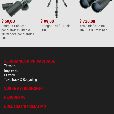
$ 59,00
$ 99,00
$ 730,00
Omegon Cabeças
Omegon Tripé Titania
Kowa Binóculo BD
panorâmicas Titania
600
10x56 XD Prominar
3D-Cabeça panorâmica
500
SEGURANÇA & PRIVACIDADE
Têrmos
Impresso
Privacy
Take-back & Recycling
SOBRE ASTROSHOP.PT
PERGUNTAS
BOLETIM INFORMATIVO