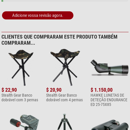
2 varas para a tenda
8 estacas
Adicione vossa revisão agora.
Nosso comentário experiente:
CLIENTES QUE COMPRARAM ESTE PRODUTO TAMBÉM
Dica:
Melhore a camuflagem utilizando materiais naturais, por
COMPRARAM...
exemplo, não construa a tenda diretamente na transição entre a
floresta e a orla do campo, mas deixe o padrão de camuflagem
parecer ainda mais real adicionando alguns arbustos ou ramos
baixos em primeiro plano!
Para camuflar ainda melhor o seu equipamento, recomendamos a
utilização adicional de uma
pequena rede de camuflagem
ou fita de
camuflagem
Stealth Gear Fita de camuflagem 5m x 50mm
.
$ 22,90
$ 20,90
$ 1.150,00
(Stefan Rieger)
Stealth Gear Banco
Stealth Gear Banco
HAWKE LUNETAS DE
dobrável com 3 pernas
dobrável com 4 pernas
DETEÇÃO ENDURANCE
ED 25-75X85