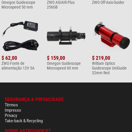
Omegon Guidescope
ZWO ASIAIR Plus
ZWO Off-Axis-Guider
Microspeed 50 mm
256GB
$ 62,00
$ 159,00
$ 219,00
ZWO Fonte de
Omegon Guidescope
William Optics
alimentação 12V 5A
Microspeed 60 mm
Guidescope UniGuide
32mm Red
SEGURANÇA & PRIVACIDADE
Têrmos
Impresso
Privacy
Take-back & Recycling
SOBRE ASTROSHOP.PT