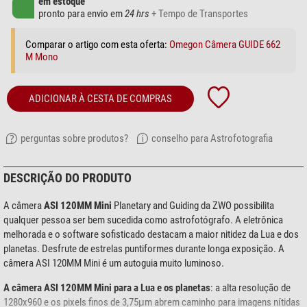
em estoque
pronto para envio em
24 hrs
+ Tempo de Transportes
Comparar o artigo com esta oferta:
Omegon Câmera GUIDE 662
M Mono
ADICIONAR À CESTA DE COMPRAS
perguntas sobre produtos?
conselho para Astrofotografia
DESCRIÇÃO DO PRODUTO
A câmera
ASI 120MM Mini
Planetary and Guiding da ZWO possibilita
qualquer pessoa ser bem sucedida como astrofotógrafo. A eletrônica
melhorada e o software sofisticado destacam a maior nitidez da Lua e dos
planetas. Desfrute de estrelas puntiformes durante longa exposição. A
câmera ASI 120MM Mini é um autoguia muito luminoso.
A câmera ASI 120MM Mini para a Lua e os planetas
: a alta resolução de
1280x960 e os pixels finos de 3,75μm abrem caminho para imagens nítidas