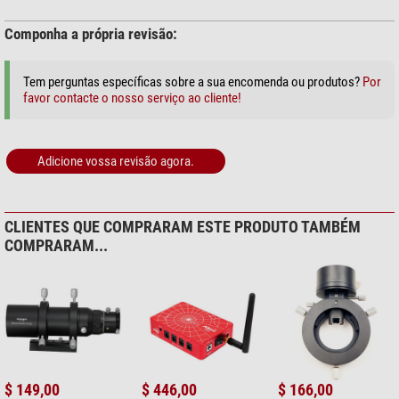
Componha a própria revisão:
+ Mostrar mais acessórios nesta categoria: 2
Espectrografia & Fotometria (1)
Tem perguntas específicas sobre a sua encomenda ou produtos?
Por
favor contacte o nosso serviço ao cliente!
Paton Hawksley
Espectroscópio Star Analyser
100
Adicione vossa revisão agora.
$ 217,00*
*
Todos os preços incluem imposto e custos de remessa.
CLIENTES QUE COMPRARAM ESTE PRODUTO TAMBÉM
COMPRARAM...
$ 149,00
$ 446,00
$ 166,00