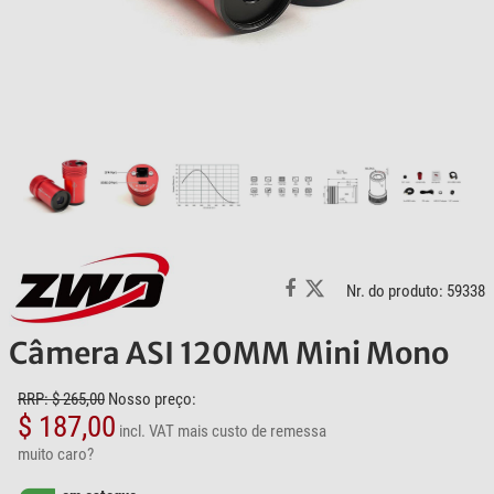
Nr. do produto: 59338
Câmera ASI 120MM Mini Mono
RRP: $ 265,00
Nosso preço:
$ 187,00
incl. VAT
mais custo de remessa
muito caro?