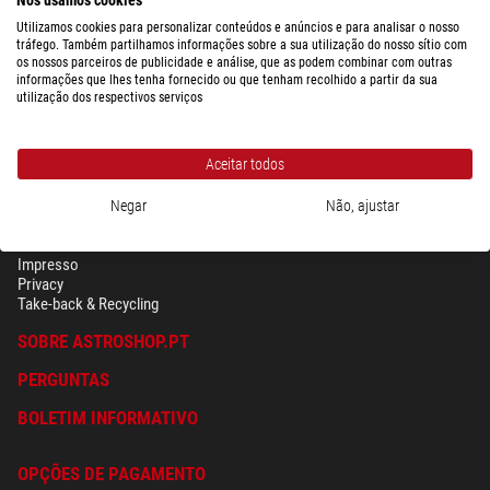
Utilizamos cookies para personalizar conteúdos e anúncios e para analisar o nosso
tráfego. Também partilhamos informações sobre a sua utilização do nosso sítio com
os nossos parceiros de publicidade e análise, que as podem combinar com outras
informações que lhes tenha fornecido ou que tenham recolhido a partir da sua
utilização dos respectivos serviços
Aceitar todos
Negar
Não, ajustar
SEGURANÇA & PRIVACIDADE
Têrmos
Impresso
Privacy
Take-back & Recycling
SOBRE ASTROSHOP.PT
PERGUNTAS
BOLETIM INFORMATIVO
OPÇÕES DE PAGAMENTO