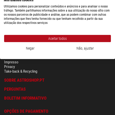
Utilizamos cookies para personalizar conteúdos e anúncios e para analisar o nosso
tráfego. Também partilhamos informações sobre a sua utilização do nosso sítio com
os nossos parceiros de publicidade e análise, que as podem combinar com outras
informações que lhes tenha fornecido ou que tenham recolhido a partir da sua
utilização dos respectivos serviços
Aceitar todos
Negar
Não, ajustar
SEGURANÇA & PRIVACIDADE
Têrmos
Impresso
Privacy
Take-back & Recycling
SOBRE ASTROSHOP.PT
PERGUNTAS
BOLETIM INFORMATIVO
OPÇÕES DE PAGAMENTO