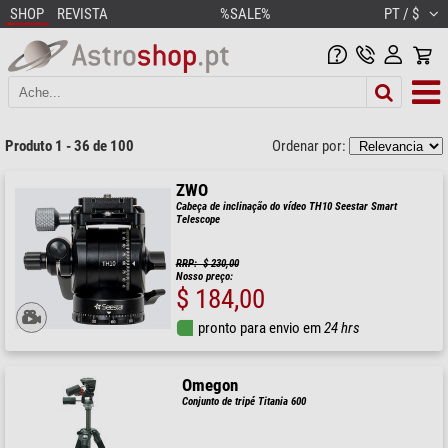
SHOP
REVISTA
%SALE%
PT / $
Produto 1 - 36 de 100
Ordenar por:
ZWO
Cabeça de inclinação do vídeo TH10 Seestar Smart
Telescope
RRP: $ 230,00
Nosso preço:
$ 184,00
pronto para envio em
24 hrs
Omegon
Conjunto de tripé Titania 600