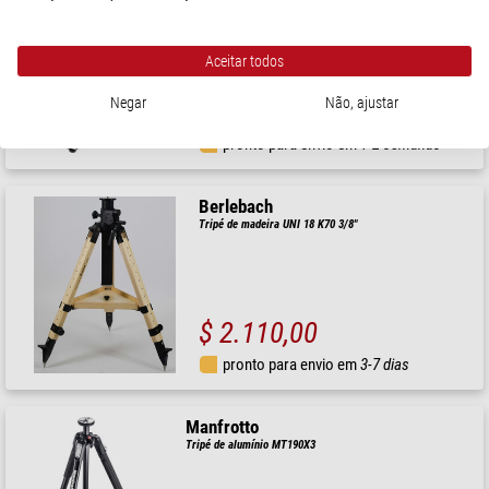
MVH500AH,190X Alu Video Kit
Aceitar todos
Negar
Não, ajustar
$ 570,00
pronto para envio em
1-2 semanas
Berlebach
Tripé de madeira UNI 18 K70 3/8"
$ 2.110,00
pronto para envio em
3-7 dias
Manfrotto
Tripé de alumínio MT190X3