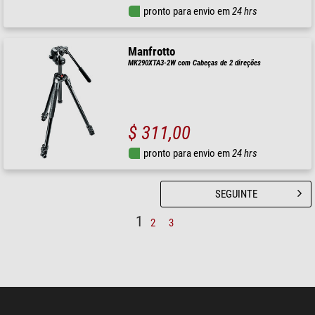
pronto para envio em
24 hrs
Manfrotto
MK290XTA3-2W com Cabeças de 2 direções
$ 311,00
pronto para envio em
24 hrs
SEGUINTE
1
2
3