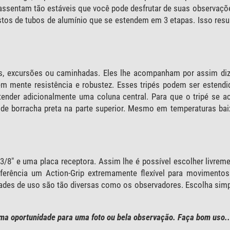
 assentam tão estáveis que você pode desfrutar de suas observaçõe
tos de tubos de alumínio que se estendem em 3 etapas. Isso resu
ns, excursões ou caminhadas. Eles lhe acompanham por assim diz
 mente resistência e robustez. Esses tripés podem ser estendid
estender adicionalmente uma coluna central. Para que o tripé se
 borracha preta na parte superior. Mesmo em temperaturas baix
/8" e uma placa receptora. Assim lhe é possível escolher livrem
eferência um Action-Grip extremamente flexível para movimentos
ades de uso são tão diversas como os observadores. Escolha sim
ma oportunidade para uma foto ou bela observação. Faça bom uso..