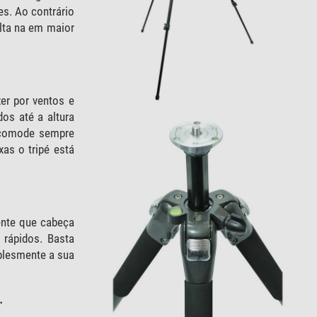
s. Ao contrário
lta na em maior
er por ventos e
os até a altura
 acomode sempre
as o tripé está
ente que cabeça
 rápidos. Basta
plesmente a sua
.