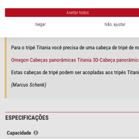
- pés adicionais com pontas que se estendem por torção
Aceitar todos
- bolsa para transportar com espaço para cabeça de tripé
Negar
Não, ajustar
Nosso comentário experiente:
Para o tripé Titania você precisa de uma cabeça de tripé de 
Omegon Cabeças panorâmicas Titania 3D-Cabeça panorâmic
Estas cabeças de tripé podem ser acopladas aos tripés Titani
(Marcus Schenk)
ESPECIFICAÇÕES
Capacidade