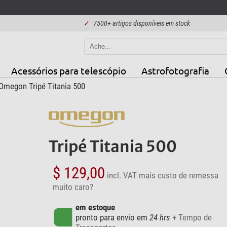
✓
7500+ artigos disponíveis em stock
Acessórios para telescópio
Astrofotografia
Omegon Tripé Titania 500
Tripé Titania 500
$ 129,00
incl. VAT
mais custo de remessa
muito caro?
em estoque
pronto para envio em
24 hrs
+ Tempo de