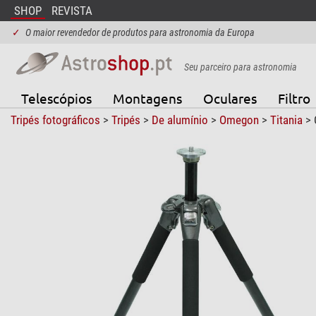
SHOP
REVISTA
✓
O maior revendedor de produtos para astronomia da Europa
Seu parceiro para astronomia
Telescópios
Montagens
Oculares
Filtro
Tripés fotográficos
>
Tripés
>
De alumínio
>
Omegon
>
Titania
> 