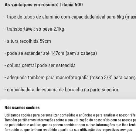
As vantagens em resumo: Titania 500
- tripé de tubos de alumínio com capacidade ideal para 5kg (máx
- transportável: só pesa 2,1kg
- altura recolhida 59cm
- pode se estender até 147cm (sem a cabeça)
- coluna central pode ser estendida
- adequada também para macrofotografia (rosca 3/8" para cabeç
- empunhadura de espuma de borracha na parte superior
- parafuso de conexão 3/8" para cabeça de tripé à escolha
Nós usamos cookies
- pernas do tripé podem se abrir adicionalmente
Utilizamos cookies para personalizar conteúdos e anúncios e para analisar o nosso tráfe
Também partilhamos informações sobre a sua utilização do nosso sítio com os nossos p
de publicidade e análise, que as podem combinar com outras informações que lhes tenh
- nível de bolha para orientação correta
fornecido ou que tenham recolhido a partir da sua utilização dos respectivos serviços