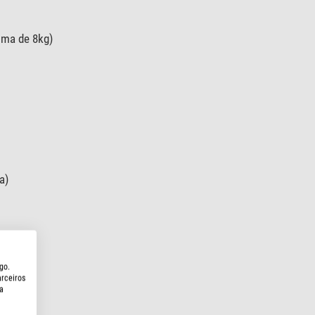
ima de 8kg)
a)
go.
arceiros
a