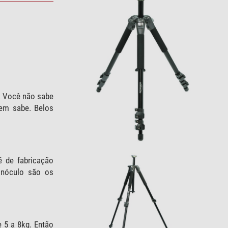
. Você não sabe
uem sabe. Belos
é de fabricação
binóculo são os
 5 a 8kg. Então