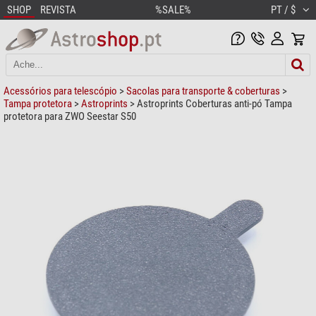
SHOP
REVISTA
%SALE%
PT / $
Acessórios para telescópio
>
Sacolas para transporte & coberturas
>
Tampa protetora
>
Astroprints
> Astroprints Coberturas anti-pó Tampa
protetora para ZWO Seestar S50