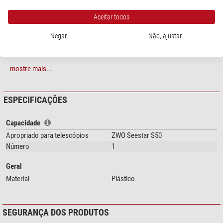
para o seu equipamento.
Aceitar todos
O objeto é fabricado em PETG através de um processo de impressão 3D e é
dimensionalmente estável até 80°C.
Negar
Não, ajustar
mostre mais...
ESPECIFICAÇÕES
Capacidade
Apropriado para telescópios
ZWO Seestar S50
Número
1
Geral
Material
Plástico
SEGURANÇA DOS PRODUTOS