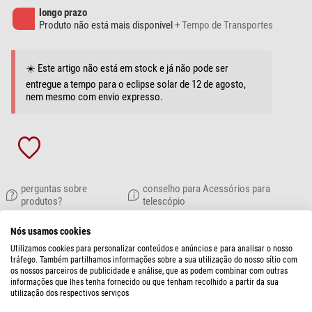
longo prazo
Produto não está mais disponivel
+ Tempo de Transportes
☀️ Este artigo não está em stock e já não pode ser
entregue a tempo para o eclipse solar de 12 de agosto,
nem mesmo com envio expresso.
perguntas sobre
conselho para Acessórios para
produtos?
telescópio
Nós usamos cookies
DESCRIÇÃO DO PRODUTO
Utilizamos cookies para personalizar conteúdos e anúncios e para analisar o nosso
tráfego. Também partilhamos informações sobre a sua utilização do nosso sítio com
Esta tampa é a solução perfeita para proteger rápida e eficazmente a lente
os nossos parceiros de publicidade e análise, que as podem combinar com outras
informações que lhes tenha fornecido ou que tenham recolhido a partir da sua
do seu telescópio da sujidade e dos insectos. Fabricada em material de alta
utilização dos respectivos serviços
qualidade, a tampa adapta-se perfeitamente e oferece uma proteção fiável