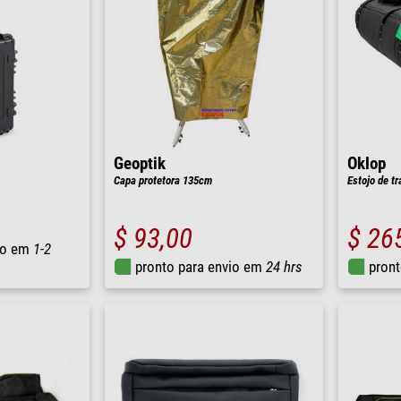
Geoptik
Oklop
Capa protetora 135cm
Estojo de t
$ 93,00
$ 26
io em
1-2
pronto para envio em
24 hrs
pront