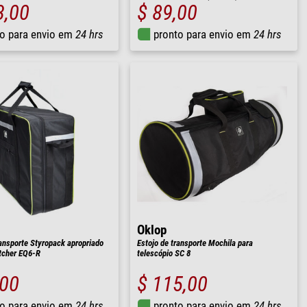
3,00
$ 89,00
o para envio em
24 hrs
pronto para envio em
24 hrs
Oklop
ransporte Styropack apropriado
Estojo de transporte Mochila para
tcher EQ6-R
telescópio SC 8
,00
$ 115,00
o para envio em
24 hrs
pronto para envio em
24 hrs