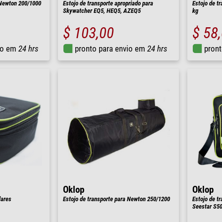
 Newton 200/1000
Estojo de transporte apropriado para
Estojo de t
Skywatcher EQ5, HEQ5, AZEQ5
kg
$ 103,00
$ 58
io em
24 hrs
pronto para envio em
24 hrs
pront
Oklop
Oklop
lares
Estojo de transporte para Newton 250/1200
Estojo de t
Seestar S5