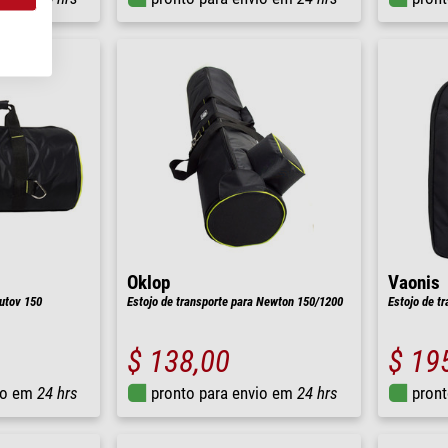
Oklop
Vaonis
utov 150
Estojo de transporte para Newton 150/1200
Estojo de t
$ 138,00
$ 19
io em
24 hrs
pronto para envio em
24 hrs
pront