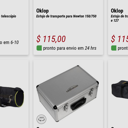
Oklop
Oklop
a telescópio
Estojo de transporte para Newton 150/750
Estojo de t
e 127
$ 115,00
$ 11
io em
6-10
pronto para envio em
24 hrs
pront