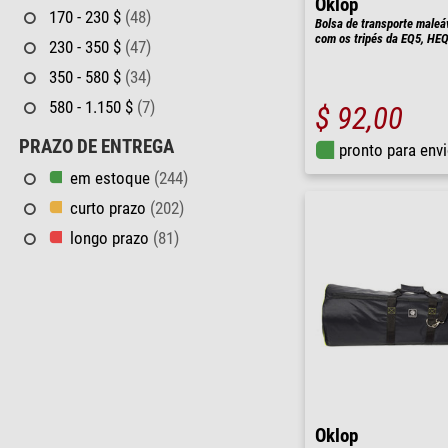
Oklop
170 - 230 $
(48)
Bolsa de transporte maleá
com os tripés da EQ5, HE
230 - 350 $
(47)
350 - 580 $
(34)
580 - 1.150 $
(7)
$ 92,00
PRAZO DE ENTREGA
pronto para env
em estoque
(244)
curto prazo
(202)
longo prazo
(81)
Oklop