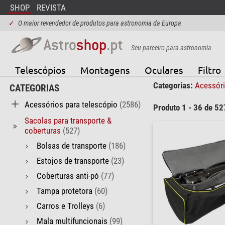
SHOP
REVISTA
✓
O maior revendedor de produtos para astronomia da Europa
Seu parceiro para astronomia
Telescópios
Montagens
Oculares
Filtro
Categorias:
Acessóri
CATEGORIAS
Acessórios para telescópio
(2586)
Produto 1 - 36 de 52
Sacolas para transporte &
coberturas
(527)
Bolsas de transporte
(186)
Estojos de transporte
(23)
Coberturas anti-pó
(77)
Tampa protetora
(60)
Carros e Trolleys
(6)
Mala multifuncionais
(99)