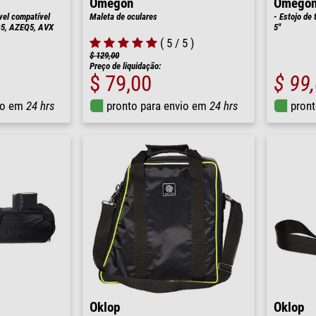
Omegon
Omego
vel compatível
Maleta de oculares
- Estojo de 
Q5, AZEQ5, AVX
5''
( 5 / 5 )
$ 129,00
Preço de liquidação:
$ 79,00
$ 99
io em
24 hrs
pronto para envio em
24 hrs
pront
Oklop
Oklop