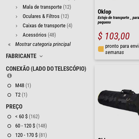
Mala de transporte
(12)
Oklop
Oculares & Filtros
(12)
Estojo de transporte _ par
pequeno
Caixas de transporte
(4)
$ 103,00
Acessórios
(48)
Mostrar categoria principal
pronto para env
semanas
FABRICANTE
CONEXÃO (LADO DO TELESCÓPIO)
M48
(1)
T2
(1)
PREÇO
< 60 $
(162)
60 - 120 $
(148)
120 - 170 $
(81)