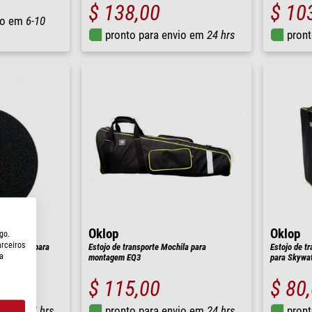
$ 138,00
$ 10
io em
6-10
pronto para envio em
24 hrs
pront
Oklop
Oklop
go.
arceiros
protetora para
Estojo de transporte Mochila para
Estojo de t
a
montagem EQ3
para Skywa
$ 115,00
$ 80
io em
24 hrs
pronto para envio em
24 hrs
pront