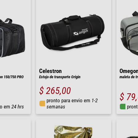
Celestron
Omego
ton 150/750 PRO
Estojo de transporte Origin
maleta de t
$ 265,00
$ 79
pronto para envio em
1-2
io em
24 hrs
semanas
pront