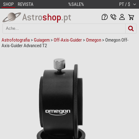
SHOP
REVISTA
%SALE%
PT / $
Astrofotografia
>
Guiagem
>
Off-Axis-Guider
>
Omegon
> Omegon Off-
Axis-Guider Advanced T2