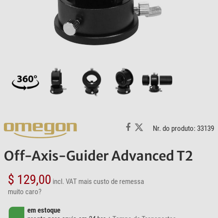
Nr. do produto: 33139
Off-Axis-Guider Advanced T2
$ 129,00
incl. VAT
mais custo de remessa
muito caro?
em estoque