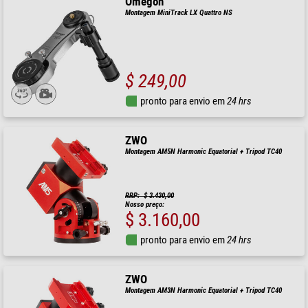
Omegon
Montagem MiniTrack LX Quattro NS
$ 249,00
pronto para envio em
24 hrs
ZWO
Montagem AM5N Harmonic Equatorial + Tripod TC40
RRP: $ 3.430,00
Nosso preço:
$ 3.160,00
pronto para envio em
24 hrs
ZWO
Montagem AM3N Harmonic Equatorial + Tripod TC40