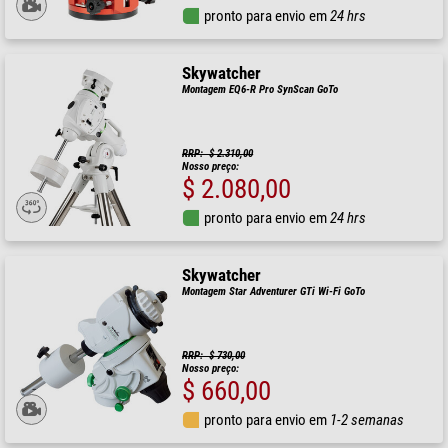
pronto para envio em
24 hrs
Skywatcher
Montagem EQ6-R Pro SynScan GoTo
RRP: $ 2.310,00
Nosso preço:
$ 2.080,00
pronto para envio em
24 hrs
Skywatcher
Montagem Star Adventurer GTi Wi-Fi GoTo
RRP: $ 730,00
Nosso preço:
$ 660,00
pronto para envio em
1-2 semanas