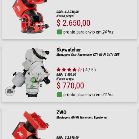
RRP: $ 2.740,00
Nosso preço:
$ 2.650,00
pronto para envio em
24 hrs
Skywatcher
Montagem Star Adventurer GTi Wi-Fi GoTo SET
( 4 / 5 )
RRP: $ 850,00
Nosso preço:
$ 770,00
pronto para envio em
24 hrs
ZWO
Montagem AM5N Harmonic Equatorial
RRP: $ 2.990,00