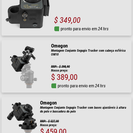
$ 349,00
pronto para envio em
24 hrs
Omegon
Montagem Conjunto Segugio Tracker com cabeça esférica
OM10
RRP: $ 398,90
Nosso preço:
$ 389,00
pronto para envio em
24 hrs
Omegon
Montagem Conjunto Segugio Tracker com bases ajustáveis à altura
do polo e buscadora do polo
RRP: $ 527,00
Nosso preço:
$ 459,00