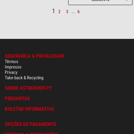
1
2
3
...
6
SEGURANÇA & PRIVACIDADE
Têrmos
Impresso
Privacy
Take-back & Recycling
SOBRE ASTROSHOP.PT
PERGUNTAS
BOLETIM INFORMATIVO
OPÇÕES DE PAGAMENTO