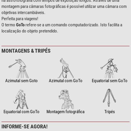
na astrofotografia com tempos de exposição longos. Através de uma
montagem para câmaras fotográficas é possível utilizar uma câmara com
objetivas intercambiáveis.
Perfeita para viagens!
O termo
GoTo
refere-se a um comando computadorizado. Isto facilita a
localização do objeto pretendido.
MONTAGENS & TRIPÉS
Azimutal sem Goto
Azimutal com GoTo
Equatorial sem GoTo
Equatorial com GoTo
Montagem fotográfica
Tripés
INFORME-SE AGORA!