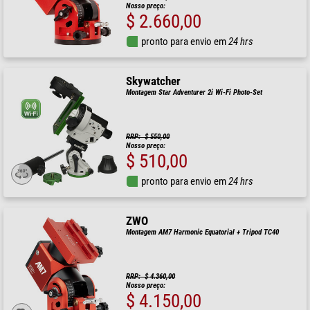
Nosso preço:
$ 2.660,00
pronto para envio em
24 hrs
Skywatcher
Montagem Star Adventurer 2i Wi-Fi Photo-Set
RRP: $ 550,00
Nosso preço:
$ 510,00
pronto para envio em
24 hrs
ZWO
Montagem AM7 Harmonic Equatorial + Tripod TC40
RRP: $ 4.360,00
Nosso preço:
$ 4.150,00