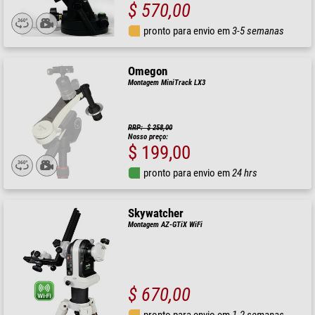
$ 570,00
pronto para envio em
3-5 semanas
Omegon
Montagem MiniTrack LX3
RRP: $ 258,00
Nosso preço:
$ 199,00
pronto para envio em
24 hrs
Skywatcher
Montagem AZ-GTiX WiFi
$ 670,00