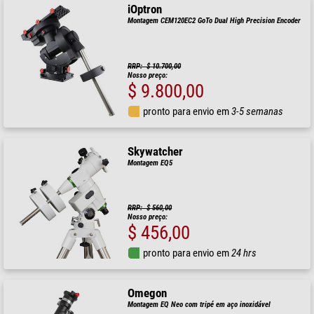
iOptron
Montagem CEM120EC2 GoTo Dual High Precision Encoder
RRP: $ 10.700,00
Nosso preço:
$ 9.800,00
pronto para envio em
3-5 semanas
Skywatcher
Montagem EQ5
RRP: $ 560,00
Nosso preço:
$ 456,00
pronto para envio em
24 hrs
Omegon
Montagem EQ Neo com tripé em aço inoxidável