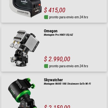
$ 415,00
pronto para envio em
24 hrs
Omegon
Montagem Pro HM31 EQ/AZ
$ 2.990,00
pronto para envio em
24 hrs
Skywatcher
Montagem WAVE-100i Strainwave GoTo Wi-Fi
$ 2.150,00