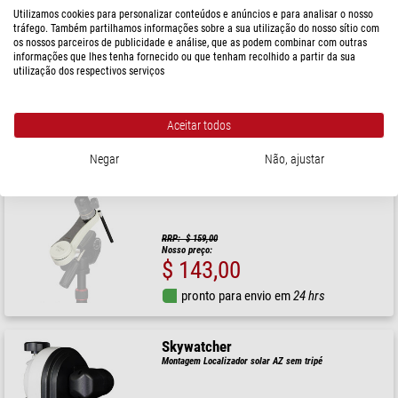
Montagem Solarquest AZ
Utilizamos cookies para personalizar conteúdos e anúncios e para analisar o nosso
tráfego. Também partilhamos informações sobre a sua utilização do nosso sítio com
os nossos parceiros de publicidade e análise, que as podem combinar com outras
informações que lhes tenha fornecido ou que tenham recolhido a partir da sua
utilização dos respectivos serviços
$ 580,00
pronto para envio em
1-2 semanas
Aceitar todos
Negar
Não, ajustar
Omegon
Montagem MiniTrack LX3 Essentials
RRP: $ 159,00
Nosso preço:
$ 143,00
pronto para envio em
24 hrs
Skywatcher
Montagem Localizador solar AZ sem tripé