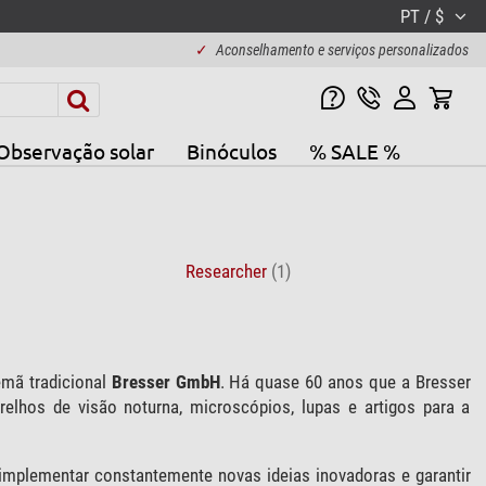
PT / $
✓
Aconselhamento e serviços personalizados
Observação solar
Binóculos
% SALE %
Researcher
(1)
mã tradicional
Bresser GmbH
. Há quase 60 anos que a Bresser
arelhos de visão noturna, microscópios, lupas e artigos para a
implementar constantemente novas ideias inovadoras e garantir