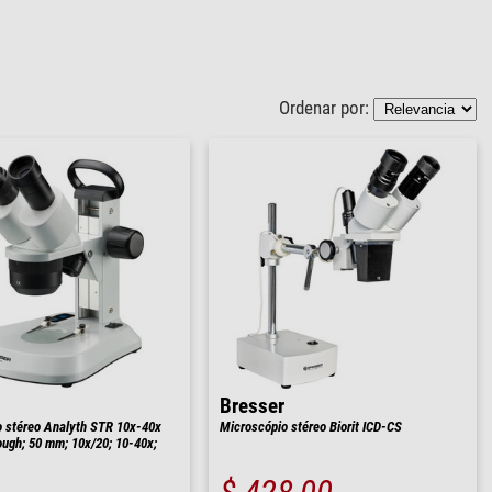
Ordenar por:
Bresser
 stéreo Analyth STR 10x-40x
Microscópio stéreo Biorit ICD-CS
ough; 50 mm; 10x/20; 10-40x;