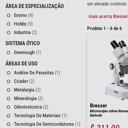
um elevado controlo 
ÁREA DE ESPECIALIZAÇÃO
Ensino
(4)
mais acerca Bresser.
Hobby
(5)
Produto 1 - 6 de 6
Industria
(2)
SISTEMA ÓTICO
Greenough
(1)
ÁREAS DE USO
Análise De Parasitas
(1)
Criador
(2)
Metalurgia
(2)
Mineralogia
(2)
Bresser
Odontotécnica
(2)
Microscópio stéreo Resear
Tecnologia De Materiais
(1)
binóculo
Tecnologia De Semicondutores
(1)