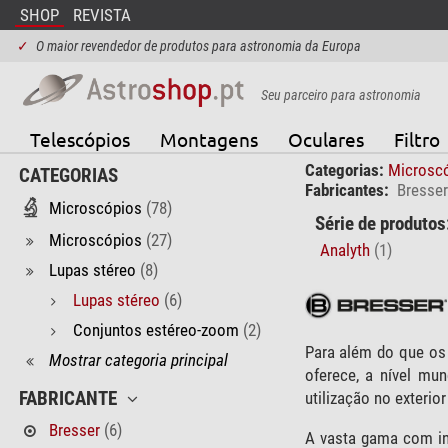
SHOP
REVISTA
✓
O maior revendedor de produtos para astronomia da Europa
Seu parceiro para astronomia
Telescópios
Montagens
Oculares
Filtro
Categorias:
Microsc
CATEGORIAS
Fabricantes:
Bresser
Microscópios
(78)
Série de produtos
Microscópios
(27)
Analyth
(1)
Lupas stéreo
(8)
Lupas stéreo
(6)
Conjuntos estéreo-zoom
(2)
Para além do que os
Mostrar categoria principal
oferece, a nível mun
utilização no exteri
FABRICANTE
Bresser
(6)
A vasta gama com in