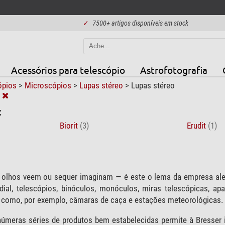
✓
7500+ artigos disponíveis em stock
Acessórios para telescópio
Astrofotografia
ópios
>
Microscópios
>
Lupas stéreo
>
Lupas stéreo
:
Biorit
(3)
Erudit
(1)
 olhos veem ou sequer imaginam — é este o lema da empresa ale
dial, telescópios, binóculos, monóculos, miras telescópicas, ap
or como, por exemplo, câmaras de caça e estações meteorológicas.
úmeras séries de produtos bem estabelecidas permite à Bresser 