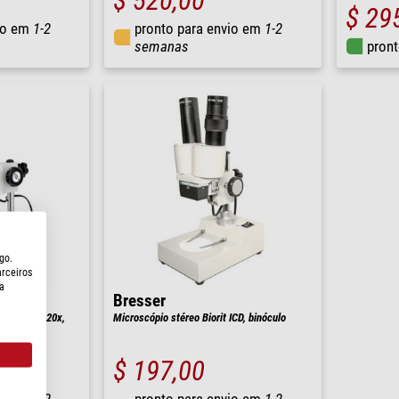
$ 520,00
$ 29
io em
1-2
pronto para envio em
1-2
semanas
pront
go.
arceiros
a
Bresser
CD , bino, 20x,
Microscópio stéreo Biorit ICD, binóculo
$ 197,00
io em
1-2
pronto para envio em
1-2