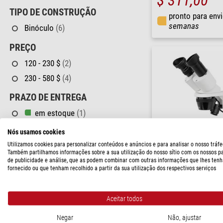
$ 311,00
TIPO DE CONSTRUÇÃO
pronto para env
semanas
Binóculo
(6)
PREÇO
120 - 230 $
(2)
230 - 580 $
(4)
PRAZO DE ENTREGA
em estoque
(1)
curto prazo
(5)
Nós usamos cookies
Utilizamos cookies para personalizar conteúdos e anúncios e para analisar o nosso tráfe
Também partilhamos informações sobre a sua utilização do nosso sítio com os nossos p
de publicidade e análise, que as podem combinar com outras informações que lhes tenh
Bresser
fornecido ou que tenham recolhido a partir da sua utilização dos respectivos serviços
Microscópio stéreo Erudit I
40x
Aceitar todos
$ 231,00
Negar
Não, ajustar
pronto para env