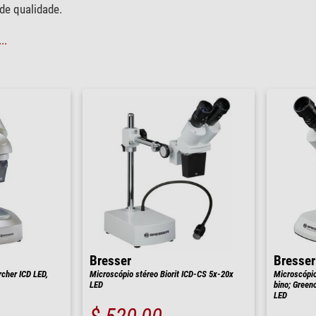
de qualidade.
..
Bresser
Bresser
cher ICD LED,
Microscópio stéreo Biorit ICD-CS 5x-20x
Microscópio
LED
bino; Green
LED