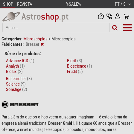
SHOP
REVISTA
%SALE%
PT / $
Categorias:
Microscópios
>
Microscópios
Fabricantes:
Bresser
Série de produtos:
Advance ICD
(1)
Biorit
(3)
Analyth
(1)
Bioscience
(1)
Biolux
(2)
Erudit
(5)
Researcher
(3)
Science
(9)
Sonstige
(2)
Para além do que os olhos veem ou sequer imaginam — é este o lema da
empresa alemã tradicional
Bresser GmbH
. Há quase 60 anos que a Bresser
oferece, a nível mundial, telescópios, binóculos, monóculos, miras