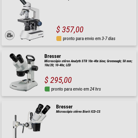
$ 357,00
pronto para envio em
3-7 dias
Bresser
Microscópio stéreo Analyth STR 10x-40x bino; Greenough; 50 mm;
10x/20; 10-40x; LED
$ 295,00
pronto para envio em
24 hrs
Bresser
Microscópio stéreo Biorit ICD-CS