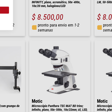
INFINITY, plano, acromático, 50x-400x,
LM, 50-500
10x/20 mm, halogéneo/LED
$ 8.500,00
$ 8.
io em
1-2
pronto para envio em
1-2
pront
semanas
sema
Motic
Motic
 (com grampo de
Microscópio Panthera TEC MAT BD trino;
Microscópio
infinito, plano, 50x-500x, 10x/22mm; Al, LED,
infinito, pl