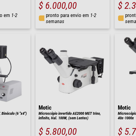
$ 6.000,00
$ 2.
io em
1-2
pronto para envio em
1-2
pront
semanas
sema
Motic
Motic
Binóculo (6 "x4")
Microscópio invertido AE2000 MET trino,
Microscópio
infinito, Hal. 100W, (sem Lentes)
40x-1000x
$ 5.800,00
$ 5.