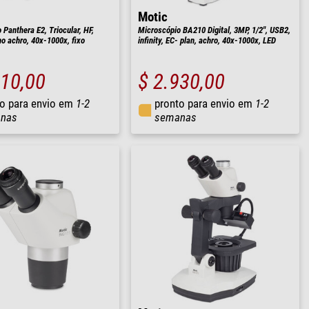
Motic
Panthera E2, Triocular, HF,
Microscópio BA210 Digital, 3MP, 1/2", USB2,
ano achro, 40x-1000x, fixo
infinity, EC- plan, achro, 40x-1000x, LED
010,00
$ 2.930,00
o para envio em
1-2
pronto para envio em
1-2
nas
semanas