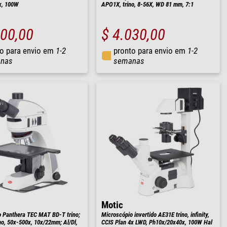
x, 100W
APO1X, trino, 8-56X, WD 81 mm, 7:1
000,00
$ 4.030,00
o para envio em
1-2
pronto para envio em
1-2
nas
semanas
Motic
 Panthera TEC MAT BD-T trino;
Microscópio invertido AE31E trino, infinity,
ano, 50x-500x, 10x/22mm; Al/Dl,
CCIS Plan 4x LWD, Ph10x/20x40x, 100W Hal