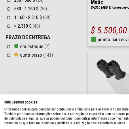
230 - 580 $
(24)
Motic
BA310 MET-T, microscópio 
580 - 1.160 $
(36)
1.160 - 2.310 $
(29)
> 2.310 $
(48)
$ 5.500,00
PRAZO DE ENTREGA
pronto para env
em estoque
(7)
curto prazo
(141)
Nós usamos cookies
Utilizamos cookies para personalizar conteúdos e anúncios e para analisar o nosso tráfe
Também partilhamos informações sobre a sua utilização do nosso sítio com os nossos p
de publicidade e análise, que as podem combinar com outras informações que lhes tenh
Motic
fornecido ou que tenham recolhido a partir da sua utilização dos respectivos serviços
Cabeça estereoscópica SM