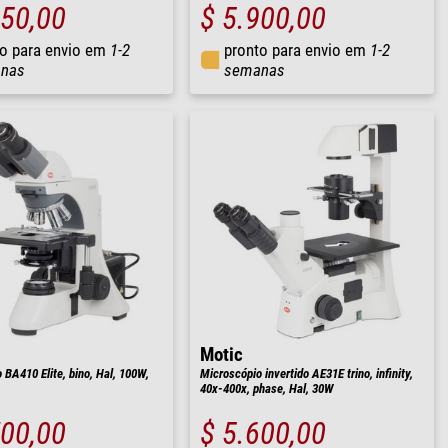
350,00
$ 5.900,00
o para envio em
1-2
pronto para envio em
1-2
nas
semanas
Motic
 BA410 Elite, bino, Hal, 100W,
Microscópio invertido AE31E trino, infinity,
40x-400x, phase, Hal, 30W
700,00
$ 5.600,00