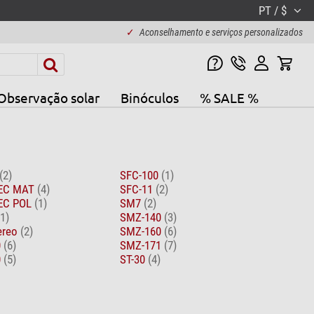
PT / $
✓
Aconselhamento e serviços personalizados
Observação solar
Binóculos
% SALE %
(2)
SFC-100
(1)
TEC MAT
(4)
SFC-11
(2)
TEC POL
(1)
SM7
(2)
(1)
SMZ-140
(3)
ereo
(2)
SMZ-160
(6)
0
(6)
SMZ-171
(7)
0
(5)
ST-30
(4)