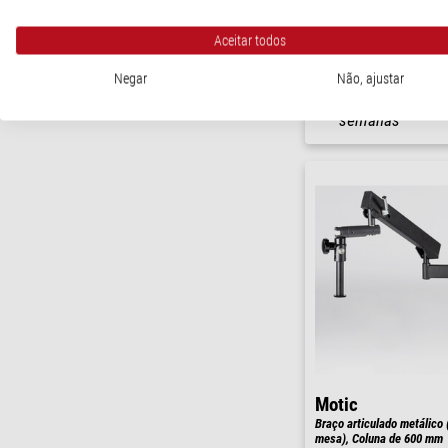
Binóculo
Aceitar todos
$ 1.070,00
Negar
Não, ajustar
pronto para env
semanas
Motic
Braço articulado metálico
mesa), Coluna de 600 mm