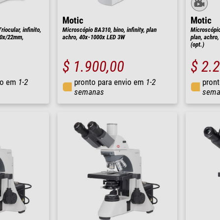
Motic
Motic
ocular, infinito,
Microscópio BA310, bino, infinity, plan
Microscópio 
10x/22mm,
achro, 40x-1000x LED 3W
plan, achro,
(opt.)
$ 1.900,00
$ 2.
io em
1-2
pronto para envio em
1-2
pront
semanas
sema