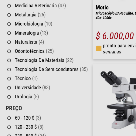
Medicina Veterinária
(47)
Motic
Microscópio BA410 Elite, t
Metalurgia
(26)
40x-1000x
Microbiologia
(10)
Mineralogia
(13)
$ 6.000,00
Naturalista
(4)
pronto para env
Odontotécnica
(25)
semanas
Tecnologia De Materiais
(22)
Tecnologia De Semicondutores
(35)
Técnico
(1)
Universidade
(83)
Urologia
(5)
PREÇO
60 - 120 $
(3)
120 - 230 $
(8)