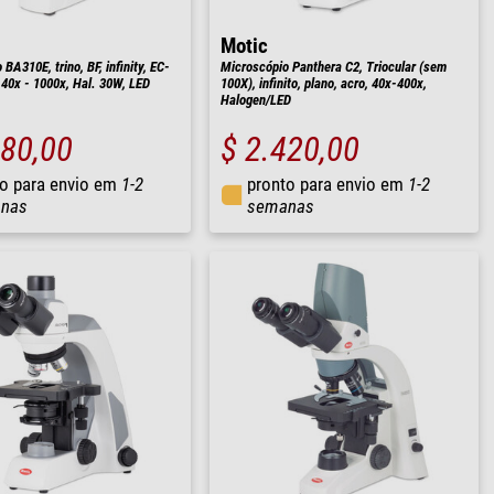
Motic
BA310E, trino, BF, infinity, EC-
Microscópio Panthera C2, Triocular (sem
 40x - 1000x, Hal. 30W, LED
100X), infinito, plano, acro, 40x-400x,
Halogen/LED
280,00
$ 2.420,00
o para envio em
1-2
pronto para envio em
1-2
nas
semanas