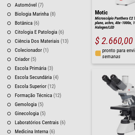
Automóvel
(7)
Motic
Biologia Marinha
(8)
Microscópio Panthera C2 Tri
Botânica
(6)
plano, achro, 40x-1000x, 
Halogen/LED
Citologia E Patologia
(6)
$ 2.660,00
Ciência Dos Materiais
(13)
Colecionador
(1)
pronto para env
semanas
Criador
(5)
Escola Primária
(3)
Escola Secundária
(4)
Escola Superior
(12)
Formação Técnica
(12)
Gemologia
(5)
Ginecologia
(5)
Laboratórios Centrais
(6)
Medicina Interna
(6)