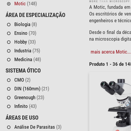
Motic
(148)
A Motic, fundada em
Os escritórios de ve
ÁREA DE ESPECIALIZAÇÃO
engenheiros e técnic
Biologia
(8)
Desde o final da déc
Ensino
(70)
na microscopia digita
Hobby
(33)
Industria
(75)
mais acerca Motic...
Medicina
(48)
Produto 1 - 36 de 14
SISTEMA ÓTICO
CMO
(2)
DIN (160mm)
(21)
Greenough
(23)
Infinito
(43)
ÁREAS DE USO
Análise De Parasitas
(3)