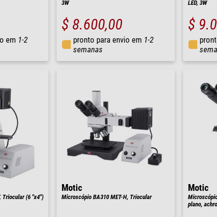
3W
LED, 3W
$ 8.600,00
$ 9.
io em
1-2
pronto para envio em
1-2
pront
semanas
sema
Motic
Motic
Triocular (6 "x4")
Microscópio BA310 MET-H, Triocular
Microscópio 
plano, achr