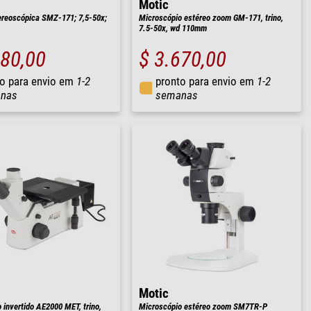
Motic
reoscópica SMZ-171; 7,5-50x;
Microscópio estéreo zoom GM-171, trino,
7.5-50x, wd 110mm
180,00
$ 3.670,00
o para envio em
1-2
pronto para envio em
1-2
nas
semanas
Motic
 invertido AE2000 MET, trino,
Microscópio estéreo zoom SM7TR-P