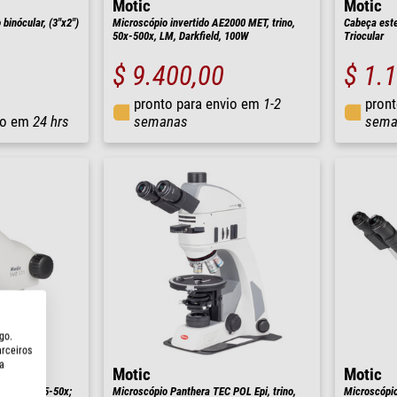
Motic
Motic
binócular, (3"x2")
Microscópio invertido AE2000 MET, trino,
Cabeça este
50x-500x, LM, Darkfield, 100W
Triocular
$ 9.400,00
$ 1.
pronto para envio em
1-2
pront
io em
24 hrs
semanas
sema
go.
arceiros
a
Motic
Motic
Z-171; 7,5-50x;
Microscópio Panthera TEC POL Epi, trino,
Microscópio