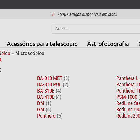
✓
7500+ artigos disponíveis em stock
Acessórios para telescópio
Astrofotografia
ópios
>
Microscópios
:
BA-310 MET
(8)
Panthera L
BA-310 POL
(2)
Panthera 
BA-310E
(4)
Panthera 
BA-410E
(4)
PSM-1000
DM
(1)
RedLine St
GM
(4)
RedLine10
Panthera
(5)
RedLine20