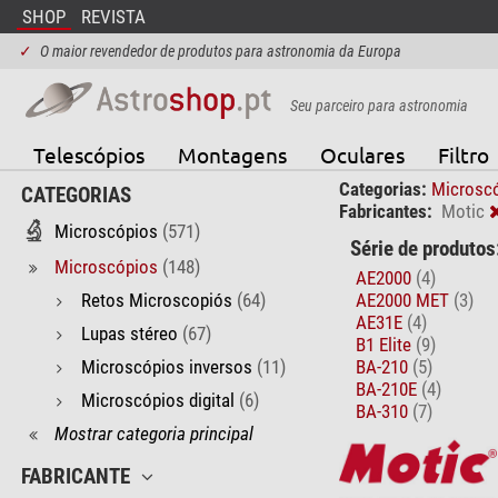
SHOP
REVISTA
✓
O maior revendedor de produtos para astronomia da Europa
Seu parceiro para astronomia
Telescópios
Montagens
Oculares
Filtro
Categorias:
Microsc
CATEGORIAS
Fabricantes:
Motic
Microscópios
(571)
Série de produtos
Microscópios
(148)
AE2000
(4)
Retos Microscopiós
(64)
AE2000 MET
(3)
AE31E
(4)
Lupas stéreo
(67)
B1 Elite
(9)
Microscópios inversos
(11)
BA-210
(5)
BA-210E
(4)
Microscópios digital
(6)
BA-310
(7)
Mostrar categoria principal
FABRICANTE