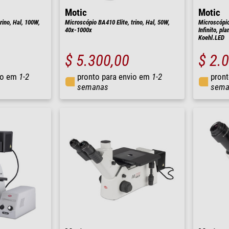
Motic
Motic
rino, Hal, 100W,
Microscópio BA410 Elite, trino, Hal, 50W,
Microscópio 
40x-1000x
Infinito, pl
Koehl.LED
$ 5.300,00
$ 2.
io em
1-2
pronto para envio em
1-2
pront
semanas
sema