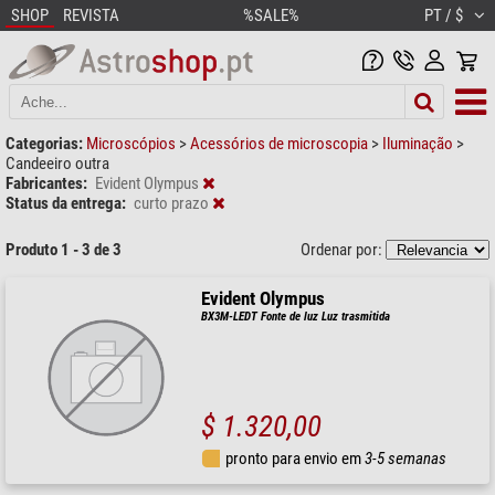
SHOP
REVISTA
%SALE%
PT / $
Categorias:
Microscópios
>
Acessórios de microscopia
>
Iluminação
>
Candeeiro outra
Fabricantes:
Evident Olympus
Status da entrega:
curto prazo
Produto 1 - 3 de 3
Ordenar por:
Evident Olympus
BX3M-LEDT Fonte de luz Luz trasmitida
$ 1.320,00
pronto para envio em
3-5 semanas