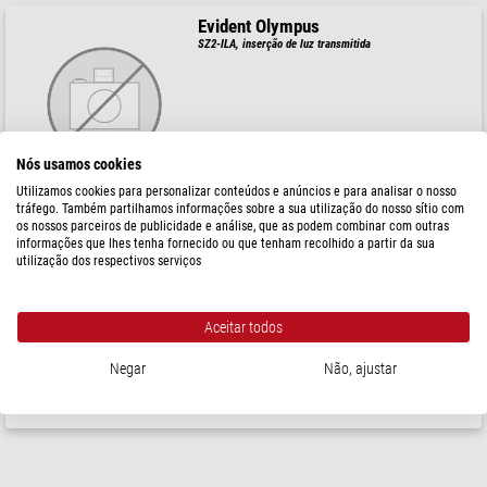
Evident Olympus
SZ2-ILA, inserção de luz transmitida
$ 417,00
Nós usamos cookies
pronto para envio em
3-5 semanas
Utilizamos cookies para personalizar conteúdos e anúncios e para analisar o nosso
tráfego. Também partilhamos informações sobre a sua utilização do nosso sítio com
os nossos parceiros de publicidade e análise, que as podem combinar com outras
informações que lhes tenha fornecido ou que tenham recolhido a partir da sua
Evident Olympus
utilização dos respectivos serviços
Espelho plano côncavo CH20-MM f.CH20
Aceitar todos
$ 54,00
Negar
Não, ajustar
pronto para envio em
3-5 semanas