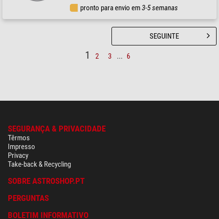
pronto para envio em
3-5 semanas
SEGUINTE
1
2
3
...
6
SEGURANÇA & PRIVACIDADE
Têrmos
Impresso
Privacy
Take-back & Recycling
SOBRE ASTROSHOP.PT
PERGUNTAS
BOLETIM INFORMATIVO