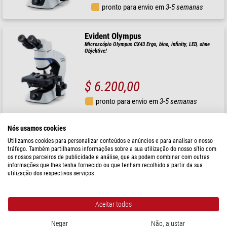
pronto para envio em
3-5 semanas
Evident Olympus
Microscópio Olympus CX43 Ergo, bino, infinity, LED, ohne
Objektive!
$ 6.200,00
pronto para envio em
3-5 semanas
Nós usamos cookies
Evident Olympus
Microscópio invertido Olympus CKX53 Hellfeld V1, trino,
Utilizamos cookies para personalizar conteúdos e anúncios e para analisar o nosso
40x, 100x,
tráfego. Também partilhamos informações sobre a sua utilização do nosso sítio com
os nossos parceiros de publicidade e análise, que as podem combinar com outras
informações que lhes tenha fornecido ou que tenham recolhido a partir da sua
utilização dos respectivos serviços
$ 6.000,00
pronto para envio em
3-5 semanas
Aceitar todos
Negar
Não, ajustar
Evident Olympus