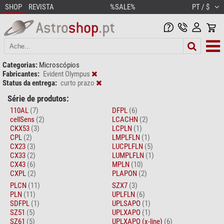
SHOP
REVISTA
%SALE%
PT / $
Categorias:
Microscópios
Fabricantes:
Evident Olympus
Status da entrega:
curto prazo
Série de produtos:
110AL
(7)
DFPL
(6)
cellSens
(2)
LCACHN
(2)
CKX53
(3)
LCPLN
(1)
CPL
(2)
LMPLFLN
(1)
CX23
(3)
LUCPLFLN
(5)
CX33
(2)
LUMPLFLN
(1)
CX43
(6)
MPLN
(10)
CXPL
(2)
PLAPON
(2)
PLCN
(11)
SZX7
(3)
PLN
(11)
UPLFLN
(6)
SDFPL
(1)
UPLSAPO
(1)
SZ51
(5)
UPLXAPO
(1)
SZ61
(5)
UPLXAPO (x-line)
(6)