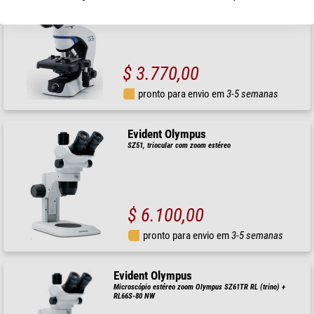
Microscópio Olympus CX33, trino, r, plan, 40x,100x, 400x,
LED
$ 3.770,00
pronto para envio em
3-5 semanas
Evident Olympus
SZ51, triocular com zoom estéreo
$ 6.100,00
pronto para envio em
3-5 semanas
Evident Olympus
Microscópio estéreo zoom Olympus SZ61TR RL (trino) +
RL66S-80 NW