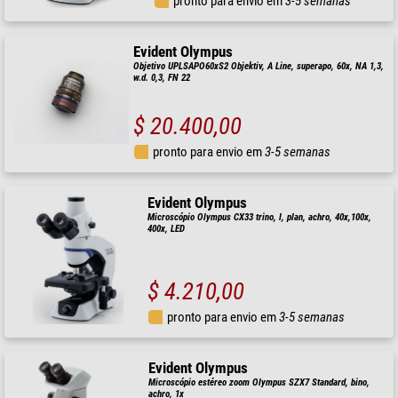
pronto para envio em
3-5 semanas
Evident Olympus
Objetivo UPLSAPO60xS2 Objektiv, A Line, superapo, 60x, NA 1,3,
w.d. 0,3, FN 22
$ 20.400,00
pronto para envio em
3-5 semanas
Evident Olympus
Microscópio Olympus CX33 trino, l, plan, achro, 40x,100x,
400x, LED
$ 4.210,00
pronto para envio em
3-5 semanas
Evident Olympus
Microscópio estéreo zoom Olympus SZX7 Standard, bino,
achro, 1x