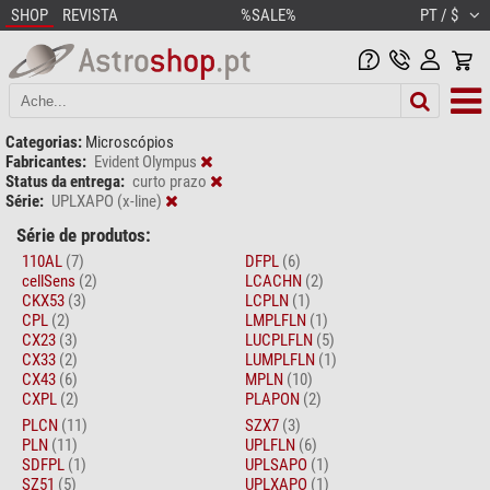
SHOP
REVISTA
%SALE%
PT / $
Categorias:
Microscópios
Fabricantes:
Evident Olympus
Status da entrega:
curto prazo
Série:
UPLXAPO (x-line)
Série de produtos:
110AL
(7)
DFPL
(6)
cellSens
(2)
LCACHN
(2)
CKX53
(3)
LCPLN
(1)
CPL
(2)
LMPLFLN
(1)
CX23
(3)
LUCPLFLN
(5)
CX33
(2)
LUMPLFLN
(1)
CX43
(6)
MPLN
(10)
CXPL
(2)
PLAPON
(2)
PLCN
(11)
SZX7
(3)
PLN
(11)
UPLFLN
(6)
SDFPL
(1)
UPLSAPO
(1)
SZ51
(5)
UPLXAPO
(1)