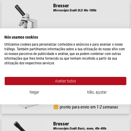
Bresser
Microscópio Erudit DLX 40x-1000x
Nós usamos cookies
$ 358,00
Utilizamos cookies para personalizar conteúdos e anúncios e para analisar o nosso
pronto para envio em
1-2 semanas
tráfego. Também partilhamos informações sobre a sua utilização do nosso sítio com
os nossos parceiros de publicidade e análise, que as podem combinar com outras
informações que lhes tenha fornecido ou que tenham recolhido a partir da sua
utilização dos respectivos serviços
Bresser
Microscópio stéreo Erudit ICD , bino, 20x, 40x
Aceitar todos
Negar
Não, ajustar
$ 231,00
pronto para envio em
1-2 semanas
Bresser
Microscópio Erudit Basic, mono, 40x-400x