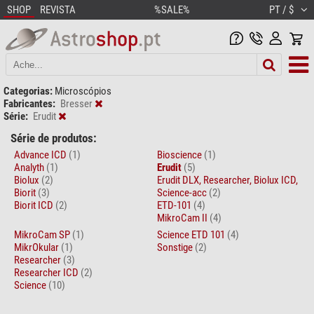
SHOP
REVISTA
%SALE%
PT / $
Categorias:
Microscópios
Fabricantes:
Bresser
Série:
Erudit
Série de produtos:
Advance ICD
(1)
Bioscience
(1)
Analyth
(1)
Erudit
(5)
Biolux
(2)
Erudit DLX, Researcher, Biolux ICD,
Biorit
(3)
Science-acc
(2)
Biorit ICD
(2)
ETD-101
(4)
MikroCam II
(4)
MikroCam SP
(1)
Science ETD 101
(4)
MikrOkular
(1)
Sonstige
(2)
Researcher
(3)
Researcher ICD
(2)
Science
(10)