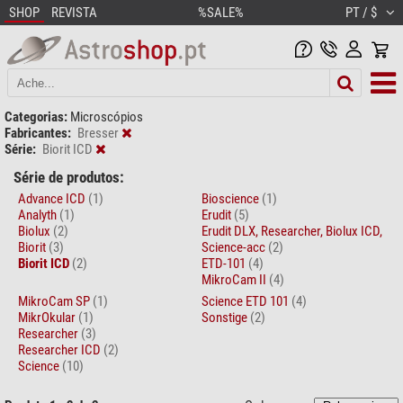
SHOP
REVISTA
%SALE%
PT / $
Categorias:
Microscópios
Fabricantes:
Bresser
Série:
Biorit ICD
Série de produtos:
Advance ICD
(1)
Bioscience
(1)
Analyth
(1)
Erudit
(5)
Biolux
(2)
Erudit DLX, Researcher, Biolux ICD,
Biorit
(3)
Science-acc
(2)
Biorit ICD
(2)
ETD-101
(4)
MikroCam II
(4)
MikroCam SP
(1)
Science ETD 101
(4)
MikrOkular
(1)
Sonstige
(2)
Researcher
(3)
Researcher ICD
(2)
Science
(10)