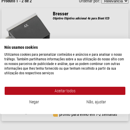
Produto 1 - 2 de 2
Ordenar por:
Bresser
Objetivo Objetiva adicional 4x para Biont ICD
$ 64,00
Nós usamos cookies
Utilizamos cookies para personalizar conteúdos e anúncios e para analisar o nosso
pronto para envio em
24 hrs
tráfego. Também partilhamos informações sobre a sua utilização do nosso sítio com
os nossos parceiros de publicidade e análise, que as podem combinar com outras
informações que lhes tenha fornecido ou que tenham recolhido a partir da sua
Bresser
utilização dos respectivos serviços
Objetivo Objetiva adicional 1x para Biorit ICD
Aceitar todos
Negar
Não, ajustar
$ 56,00
pronto para envio em
1-2 semanas