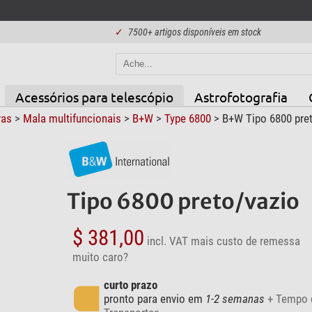
✓
7500+ artigos disponíveis em stock
Acessórios para telescópio
Astrofotografia
ras
>
Mala multifuncionais
>
B+W
>
Type 6800
> B+W Tipo 6800 pret
Tipo 6800 preto/vazio
$ 381,00
incl. VAT
mais custo de remessa
muito caro?
curto prazo
pronto para envio em
1-2 semanas
+ Tempo 