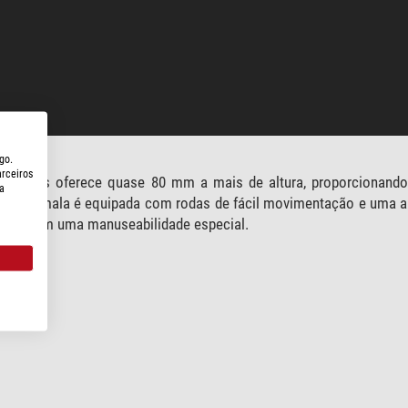
go.
arceiros
00, mas oferece quase 80 mm a mais de altura, proporcionand
a
esta mala é equipada com rodas de fácil movimentação e uma al
 oferecem uma manuseabilidade especial.