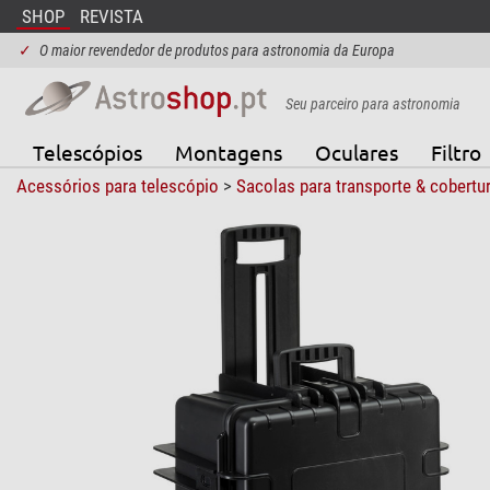
SHOP
REVISTA
✓
O maior revendedor de produtos para astronomia da Europa
Seu parceiro para astronomia
Telescópios
Montagens
Oculares
Filtro
Acessórios para telescópio
>
Sacolas para transporte & cobertu