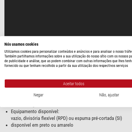
Nós usamos cookies
B&amp;W Outdoor Cases Série 6800
Utilizamos cookies para personalizar conteúdos e anúncios e para analisar o nosso tráfe
Também partilhamos informações sobre a sua utilização do nosso sítio com os nossos p
O Type 6800 tem o mesmo comprimento e largura do Type 65
de publicidade e análise, que as podem combinar com outras informações que lhes tenh
armazenamento especialmente amplo. Assim como o Type 6700, 
fornecido ou que tenham recolhido a partir da sua utilização dos respectivos serviços
permitindo um transporte rápido e simples. Além disso, 3 alças
Aceitar todos
Dimensões externas: 660 x 490 x 335 mm
Dimensões internas: 585 x 410 x 295 mm
Negar
Não, ajustar
Volume: 70,9 l
Peso: 8,1 kg
Equipamento disponível:
vazio, divisória flexível (RPD) ou espuma pré-cortada (SI)
disponível em preto ou amarelo