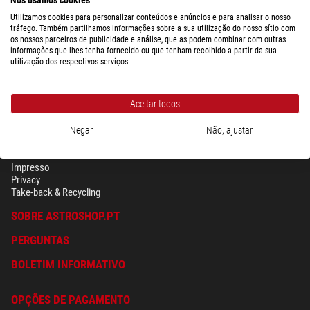
Utilizamos cookies para personalizar conteúdos e anúncios e para analisar o nosso
tráfego. Também partilhamos informações sobre a sua utilização do nosso sítio com
os nossos parceiros de publicidade e análise, que as podem combinar com outras
informações que lhes tenha fornecido ou que tenham recolhido a partir da sua
utilização dos respectivos serviços
Aceitar todos
Negar
Não, ajustar
SEGURANÇA & PRIVACIDADE
Têrmos
Impresso
Privacy
Take-back & Recycling
SOBRE ASTROSHOP.PT
PERGUNTAS
BOLETIM INFORMATIVO
OPÇÕES DE PAGAMENTO