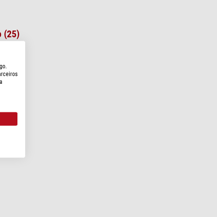
 (25)
go.
arceiros
a