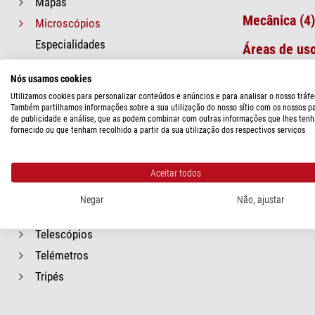
Mapas
Mecânica (4)
Microscópios
Especialidades
Áreas de uso
Geral
Ótica (6)
Nós usamos cookies
Mecânica
Utilizamos cookies para personalizar conteúdos e anúncios e para analisar o nosso tráfe
Áreas de uso
Também partilhamos informações sobre a sua utilização do nosso sítio com os nossos p
de publicidade e análise, que as podem combinar com outras informações que lhes tenh
Ótica
fornecido ou que tenham recolhido a partir da sua utilização dos respectivos serviços
Miras telescópicas
Monóculos
Aceitar todos
Observatórios
Negar
Não, ajustar
Outdoor
Telescópios
Telémetros
Tripés