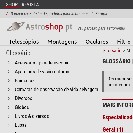
SHOP
REVISTA
✓
O maior revendedor de produtos para astronomia da Europa
Seu parceiro para astronomia
Telescópios
Montagens
Oculares
Filtro
Glossário
> Mi
Glossário
GLOSSÁRIO 
Acessórios para telescópio
Aparelhos de visão noturna
Os microscó
Binóculos
ou mesmo a
Câmaras de observação de vida selvagem
Diversos
MAIS INFOR
Globos
Livros & diversos
Especialidad
Lupas
Geral (1)