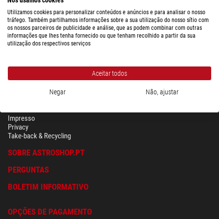
Utilizamos cookies para personalizar conteúdos e anúncios e para analisar o nosso
tráfego. Também partilhamos informações sobre a sua utilização do nosso sítio com
os nossos parceiros de publicidade e análise, que as podem combinar com outras
informações que lhes tenha fornecido ou que tenham recolhido a partir da sua
utilização dos respectivos serviços
Aceitar todos
Negar
Não, ajustar
SEGURANÇA & PRIVACIDADE
Têrmos
Impresso
Privacy
Take-back & Recycling
SOBRE ASTROSHOP.PT
PERGUNTAS
BOLETIM INFORMATIVO
OPÇÕES DE PAGAMENTO