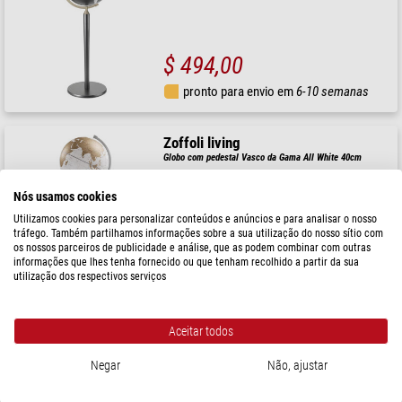
$ 494,00
pronto para envio em
6-10 semanas
Zoffoli living
Globo com pedestal Vasco da Gama All White 40cm
Nós usamos cookies
Utilizamos cookies para personalizar conteúdos e anúncios e para analisar o nosso
tráfego. Também partilhamos informações sobre a sua utilização do nosso sítio com
$ 494,00
os nossos parceiros de publicidade e análise, que as podem combinar com outras
informações que lhes tenha fornecido ou que tenham recolhido a partir da sua
pronto para envio em
6-10 semanas
utilização dos respectivos serviços
Zoffoli living
Aceitar todos
Globo com pedestal Vasco da Gama Apricot 40cm
Negar
Não, ajustar