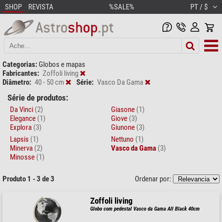
SHOP
REVISTA
%SALE%
PT / $
Categorias:
Globos e mapas
Fabricantes:
Zoffoli living
Diâmetro:
40 - 50 cm
Série:
Vasco Da Gama
Série de produtos:
Da Vinci
(2)
Giasone
(1)
Elegance
(1)
Giove
(3)
Explora
(3)
Giunone
(3)
Lapsis
(1)
Nettuno
(1)
Minerva
(2)
Vasco da Gama
(3)
Minosse
(1)
Produto 1 - 3 de 3
Ordenar por:
Zoffoli living
Globo com pedestal Vasco da Gama All Black 40cm