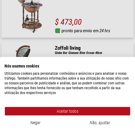
$ 473,00
pronto para envio em
24 hrs
Zoffoli living
Globo Bar Giunone Blue Ocean 40cm
Nós usamos cookies
Utilizamos cookies para personalizar conteúdos e anúncios e para analisar o nosso
tráfego. Também partilhamos informações sobre a sua utilização do nosso sítio com
$ 423,00
os nossos parceiros de publicidade e análise, que as podem combinar com outras
informações que lhes tenha fornecido ou que tenham recolhido a partir da sua
pronto para envio em
24 hrs
utilização dos respectivos serviços
Zoffoli living
Aceitar todos
Globo Bar Giunone Laguna 40cm
Negar
Não, ajustar