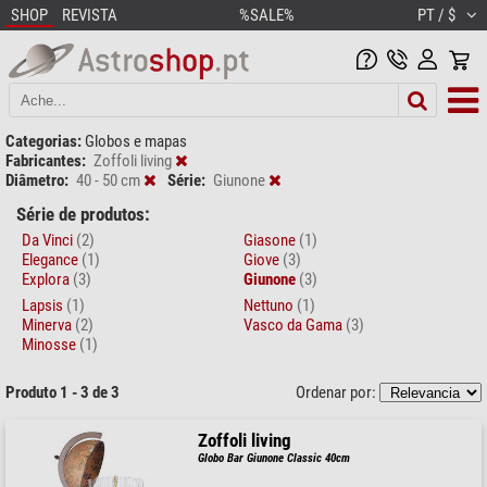
SHOP
REVISTA
%SALE%
PT / $
Categorias:
Globos e mapas
Fabricantes:
Zoffoli living
Diâmetro:
40 - 50 cm
Série:
Giunone
Série de produtos:
Da Vinci
(2)
Giasone
(1)
Elegance
(1)
Giove
(3)
Explora
(3)
Giunone
(3)
Lapsis
(1)
Nettuno
(1)
Minerva
(2)
Vasco da Gama
(3)
Minosse
(1)
Produto 1 - 3 de 3
Ordenar por:
Zoffoli living
Globo Bar Giunone Classic 40cm