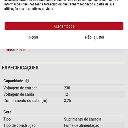
EUA
Skross Adaptador de viagem Mundo para a Europe
informações que lhes tenha fornecido ou que tenham recolhido a partir da sua
utilização dos respectivos serviços
Aqui você pode fazer uso de seu telescópio
Aceitar todos
ETX80
Negar
Não, ajustar
DS-2000
ETX-90/105/125
mostre mais...
LT
Lightswitch
LX65
ESPECIFICAÇÕES
LX85
LX90
LX200
Capacidade
LX400
Voltagem de entrada
230
Voltagem de saída
12
conectado à rede de 230V~.
Comprimento do cabo (m)
3,25
Geral
Tipo
Suprimento de energia
Tipo de construção
Fonte de alimentação