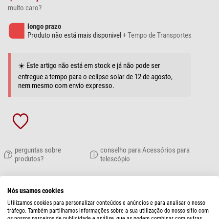
muito caro?
longo prazo
Produto não está mais disponivel
+ Tempo de Transportes
☀️ Este artigo não está em stock e já não pode ser
entregue a tempo para o eclipse solar de 12 de agosto,
nem mesmo com envio expresso.
perguntas sobre
conselho para Acessórios para
produtos?
telescópio
DESCRIÇÃO DO PRODUTO
Nós usamos cookies
Utilizamos cookies para personalizar conteúdos e anúncios e para analisar o nosso
tráfego. Também partilhamos informações sobre a sua utilização do nosso sítio com
A encomenda inclui
: Um prático adaptador de viagem para a ficha
os nossos parceiros de publicidade e análise, que as podem combinar com outras