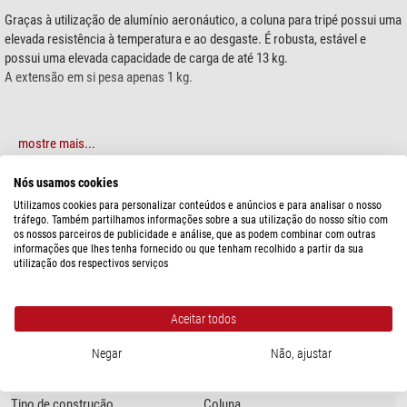
Graças à utilização de alumínio aeronáutico, a coluna para tripé possui uma
elevada resistência à temperatura e ao desgaste. É robusta, estável e
possui uma elevada capacidade de carga de até 13 kg.
A extensão em si pesa apenas 1 kg.
mostre mais...
Nós usamos cookies
ESPECIFICAÇÕES
Utilizamos cookies para personalizar conteúdos e anúncios e para analisar o nosso
tráfego. Também partilhamos informações sobre a sua utilização do nosso sítio com
os nossos parceiros de publicidade e análise, que as podem combinar com outras
Capacidade
informações que lhes tenha fornecido ou que tenham recolhido a partir da sua
utilização dos respectivos serviços
Capacidade de carga (kg)
10
Apropriada para montagem
ZWO AM3 / AM5
Aceitar todos
Geral
Peso (g)
1000
Negar
Não, ajustar
Material
Alumínio
Tipo
acessórios de montagem
Tipo de construção
Coluna