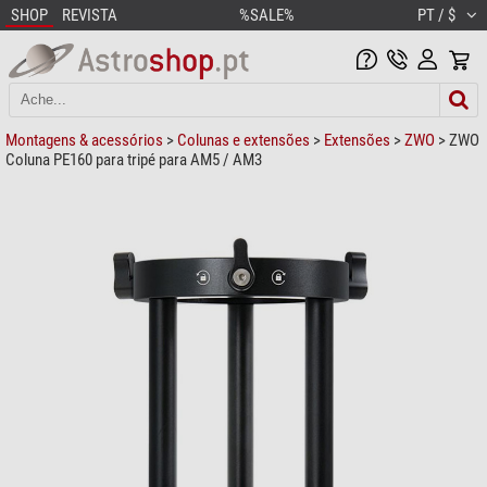
SHOP
REVISTA
%SALE%
PT / $
Montagens & acessórios
>
Colunas e extensões
>
Extensões
>
ZWO
> ZWO
Coluna PE160 para tripé para AM5 / AM3