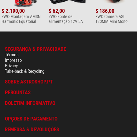
$ 2.190,00
$ 62,00
$ 186,00
ZWO Montagem AM3N
ZWO Fonte de
ZWO Câmera ASI
Harmonic Equatorial
alimentação 12V 5A
120MM Mini Mono
SEGURANÇA & PRIVACIDADE
Têrmos
Impresso
Privacy
Take-back & Recycling
SOBRE ASTROSHOP.PT
PERGUNTAS
BOLETIM INFORMATIVO
OPÇÕES DE PAGAMENTO
REMESSA & DEVOLUÇÕES