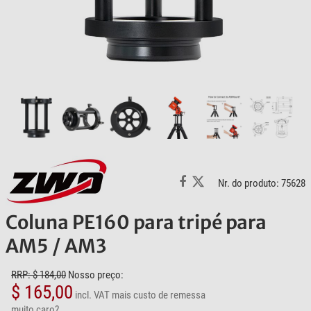
Nr. do produto: 75628
Coluna PE160 para tripé para
AM5 / AM3
RRP: $ 184,00
Nosso preço:
$ 165,00
incl. VAT
mais custo de remessa
muito caro?