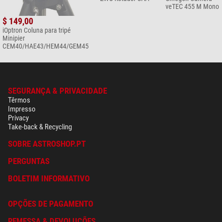
veTEC 455 M Mono
$ 149,00
iOptron Coluna para tripé
Minipier
CEM40/HAE43/HEM44/GEM45
SEGURANÇA & PRIVACIDADE
Têrmos
Impresso
Privacy
Take-back & Recycling
SOBRE ASTROSHOP.PT
PERGUNTAS
BOLETIM INFORMATIVO
OPÇÕES DE PAGAMENTO
REMESSA & DEVOLUÇÕES