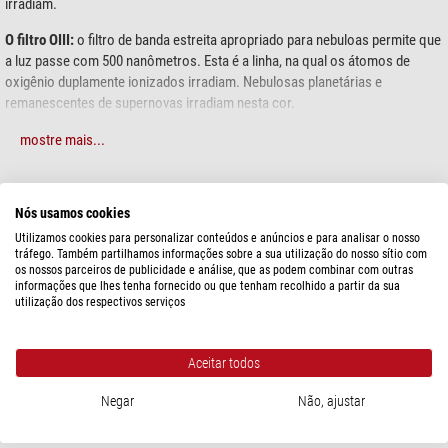
irradiam.
O filtro OIII:
o filtro de banda estreita apropriado para nebuloas permite que
a luz passe com 500 nanômetros. Esta é a linha, na qual os átomos de
oxigênio duplamente ionizados irradiam. Nebulosas planetárias e
remanescentes de supernovas irradiam nesta cor.
O filtro SII:
o filtro de banda estreita permite que a luz dos átomos de
mostre mais...
enxofre ionizados passem com 672 nanômetros. Esta é a linha, na qual
muitas nebulosas planetárias, nebulosas de emissão e remanescentes de
ESPECIFICAÇÕES
supernovas irradiam.
Nós usamos cookies
Filtro de linha com
largura de banda de 6,5 nanómetros
, recomendado para
Utilizamos cookies para personalizar conteúdos e anúncios e para analisar o nosso
Capacidade
tráfego. Também partilhamos informações sobre a sua utilização do nosso sítio com
sistemas óticos
de f/10 a f/3,5
os nossos parceiros de publicidade e análise, que as podem combinar com outras
Comprimento de onda central (nm)
656,3 & 500,7 & 671,7
informações que lhes tenha fornecido ou que tenham recolhido a partir da sua
Os
filtros optimizados para CMOS
da Baader caracterizam-se por
Largura de meio valor (nm)
6,5
utilização dos respectivos serviços
Quadro
anel
maior contraste
Material da montagem
Alumínio
meias larguras mais estreitas (FWHM)
Revestimento da ótica
Reflex-Blocker™
Aceitar todos
Revestimentos Reflex-Blocker™
, para máxima insensibilidade à retro-
Apropriado para ...
f/10 - f/3,5
reflexão de ópticas auxiliares próximas, mesmo nas condições mais
Negar
Não, ajustar
espessura do filtro (mm)
2
adversas
Tamanho do filtro (mm)
50,4
FWHM cuidadosamente concebido para cada categoria de filtro, para