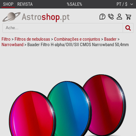
SHOP
REVISTA
%SALE%
PT / $
Filtro
>
Filtros de nebulosas
>
Combinações e conjuntos
>
Baader
>
Narrowband
> Baader Filtro H-alpha/OIII/SII CMOS Narrowband 50,4mm