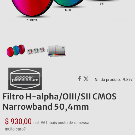
Nr. do produto: 70897
Filtro H-alpha/OIII/SII CMOS
Narrowband 50,4mm
$ 930,00
incl. VAT
mais custo de remessa
muito caro?