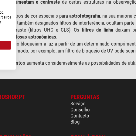
de cor
aumentam o contraste
de certas estruturas na observaçã
go.
tem filtros de cor especiais para
astrofotografia
, na sua maioria c
arceiros
ebulares, também designados filtros de interferência, ocultam parte
a
 o contraste (filtros UHC e CLS). Os
filtros de linha
deixam pa
 de
nebulosas astronómicas
.
de bloqueio bloqueiam a luz a partir de um determinado comprimen
. Deste modo, por exemplo, um filtro de bloqueio de UV pode supr
iltros certos aumenta consideravelmente as possibilidades de util
ROSHOP.PT
PERGUNTAS
Serviço
Conselho
Contacto
Blog