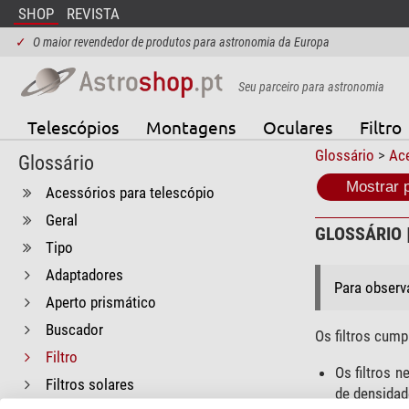
SHOP
REVISTA
✓
O maior revendedor de produtos para astronomia da Europa
Seu parceiro para astronomia
Telescópios
Montagens
Oculares
Filtro
Glossário
>
Ace
Glossário
Mostrar 
Acessórios para telescópio
Geral
GLOSSÁRIO |
Tipo
Adaptadores
Para observa
Aperto prismático
Buscador
Os filtros cum
Filtro
Os filtros n
Filtros solares
de densidade