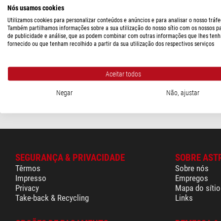
Flatteners, Corretores, Redutores
Os filtros 
Nós usamos cookies
planetas.
Focador
Utilizamos cookies para personalizar conteúdos e anúncios e para analisar o nosso tráfe
Também exis
Também partilhamos informações sobre a sua utilização do nosso sítio com os nossos p
Guiding
Os filtros n
de publicidade e análise, que as podem combinar com outras informações que lhes tenh
fornecido ou que tenham recolhido a partir da sua utilização dos respectivos serviços
Máscaras
e aumentar
observação
Ocular
Os filtros 
Aceitar todos
Ótica de desvio
transmissão
Negar
Não, ajustar
A escolha dos f
SEGURANÇA & PRIVACIDADE
SOBRE AST
Têrmos
Sobre nós
Impresso
Empregos
Privacy
Mapa do sítio
Take-back & Recycling
Links