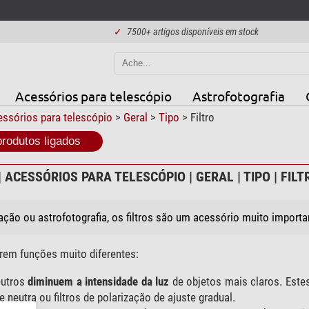
✓
7500+ artigos disponíveis em stock
Acessórios para telescópio
Astrofotografia
ssórios para telescópio
>
Geral
>
Tipo
> Filtro
produtos ligados
 ACESSÓRIOS PARA TELESCÓPIO | GERAL | TIPO | FILT
ção ou astrofotografia, os filtros são um acessório muito importa
prem funções muito diferentes:
eutros
diminuem a intensidade da luz
de objetos mais claros. Estes 
 neutra ou filtros de polarização de ajuste gradual.